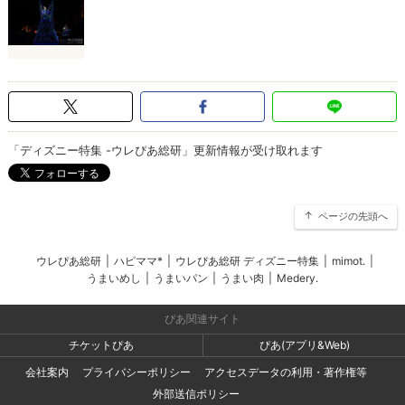
「ディズニー特集 -ウレぴあ総研」更新情報が受け取れます
ページの先頭へ
ウレぴあ総研
|
ハピママ*
|
ウレぴあ総研 ディズニー特集
|
mimot.
|
うまいめし
|
うまいパン
|
うまい肉
|
Medery.
ぴあ関連サイト
チケットぴあ
ぴあ(アプリ&Web)
会社案内
プライバシーポリシー
アクセスデータの利用・著作権等
外部送信ポリシー