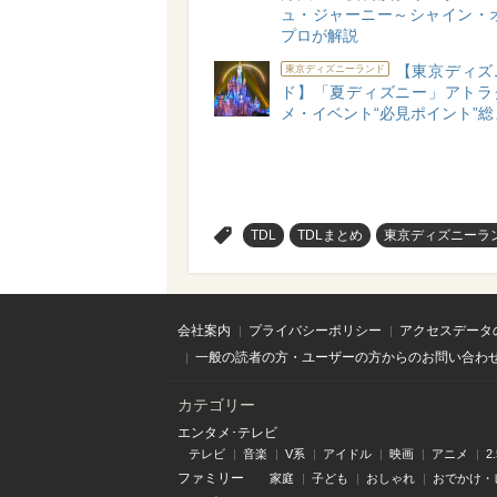
ュ・ジャーニー～シャイン・オ
プロが解説
【東京ディズ
東京ディズニーランド
ド】「夏ディズニー」アトラ
メ・イベント“必見ポイント”
>
TDL
TDLまとめ
東京ディズニーラ
会社案内
プライバシーポリシー
アクセスデータ
一般の読者の方・ユーザーの方からのお問い合わ
カテゴリー
エンタメ･テレビ
テレビ
音楽
V系
アイドル
映画
アニメ
2
ファミリー
家庭
子ども
おしゃれ
おでかけ・