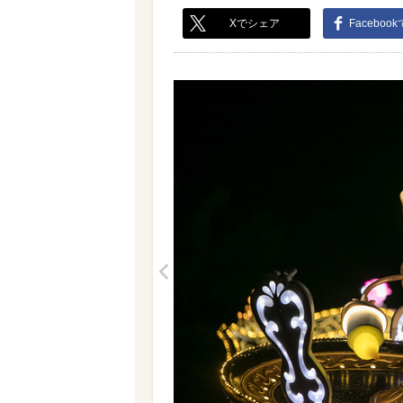
Xでシェア
Faceboo
<