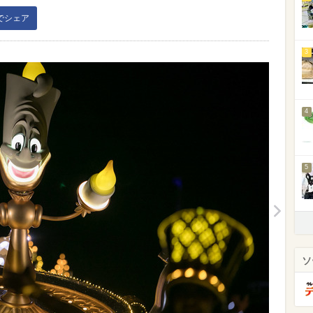
kでシェア
3
4
5
ソ