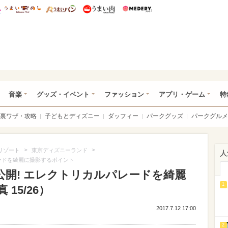
総研 ディズニー特集
mimot.
うまいめし
うまいパン
うまい肉
Medery.
ズニー特集 -ウレぴあ総研
音楽
グッズ・イベント
ファッション
アプリ・ゲーム
特
裏ワザ・攻略
子どもとディズニー
ダッフィー
パークグッズ
パークグルメ
>
>
リゾート
東京ディズニーランド
人
レードを綺麗に撮影するポイント
公開! エレクトリカルパレードを綺麗
1
15/26）
2017.7.12 17:00
2