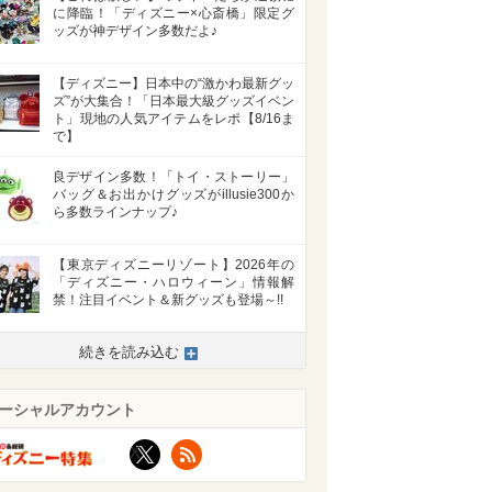
に降臨！「ディズニー×心斎橋」限定グ
ッズが神デザイン多数だよ♪
【ディズニー】日本中の“激かわ最新グッ
ズ”が大集合！「日本最大級グッズイベン
ト」現地の人気アイテムをレポ【8/16ま
で】
良デザイン多数！「トイ・ストーリー」
バッグ＆お出かけグッズがillusie300か
ら多数ラインナップ♪
【東京ディズニーリゾート】2026年の
「ディズニー・ハロウィーン」情報解
禁！注目イベント＆新グッズも登場～!!
>
続きを読み込む
ーシャルアカウント
X
RSS