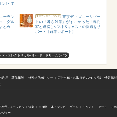
ン!～で
ニーラン
東京ディズニーリゾー
東京ディズニーランド
ク・グル
トの「暑さ対策」がすごかった！専門
総まとめ！
家と連携しゲスト&キャストの快適をサ
ポート【施策レポート】
ンド・エレクトリカルパレード・ドリームライツ
の利用・著作権等
外部送信ポリシー
広告出稿・お取り組みのご相談・情報掲載
せ
.5次元ミュージカル
演劇
ニコ動
本・マンガ
ゲーム
イベント
アート
スポ
レジャー