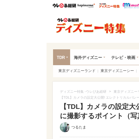
ウレぴあ総研
ハピママ*
ウレぴあ
ディ
TDR
海外ディズニー
テレビ・映画
東京ディズニーランド
東京ディズニーシー
>
ディズニー特集 -ウレぴあ総研
東京ディズニー
【TDL】カメラの設定大公開! エレクトリカルパ
【TDL】カメラの設定大
に撮影するポイント（写真 
つるたま