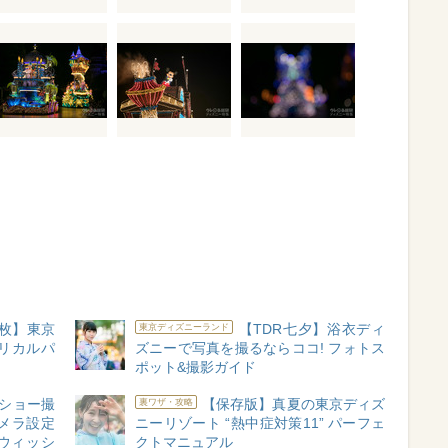
0枚】東京
【TDR七夕】浴衣ディ
東京ディズニーランド
リカルパ
ズニーで写真を撮るならココ! フォトス
ポット&撮影ガイド
ショー撮
【保存版】真夏の東京ディズ
裏ワザ・攻略
メラ設定
ニーリゾート “熱中症対策11” パーフェ
ウィッシ
クトマニュアル