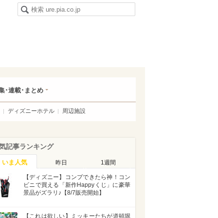
集･連載･まとめ
ディズニーホテル
周辺施設
気記事ランキング
いま人気
昨日
1週間
【ディズニー】コンプできたら神！コン
ビニで買える「新作Happyくじ」に豪華
景品がズラリ♪【8/7販売開始】
【これは欲しい】ミッキーたちが道頓堀