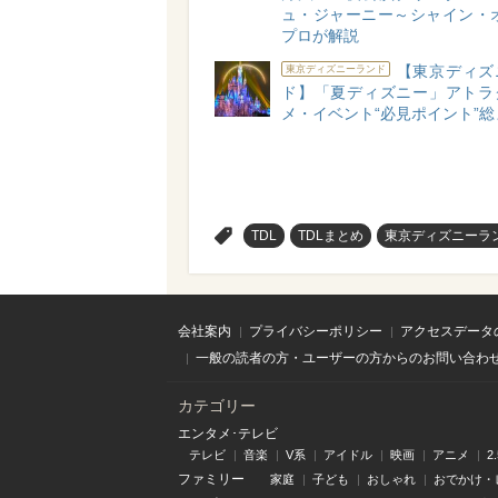
ュ・ジャーニー～シャイン・オ
プロが解説
【東京ディズ
東京ディズニーランド
ド】「夏ディズニー」アトラ
メ・イベント“必見ポイント”
>
TDL
TDLまとめ
東京ディズニーラ
会社案内
プライバシーポリシー
アクセスデータ
一般の読者の方・ユーザーの方からのお問い合わ
カテゴリー
エンタメ･テレビ
テレビ
音楽
V系
アイドル
映画
アニメ
2
ファミリー
家庭
子ども
おしゃれ
おでかけ・