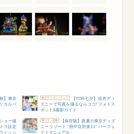
0枚】東京
【TDR七夕】浴衣ディ
東京ディズニーランド
リカルパ
ズニーで写真を撮るならココ! フォトス
ポット&撮影ガイド
ショー撮
【保存版】真夏の東京ディズ
裏ワザ・攻略
メラ設定
ニーリゾート “熱中症対策11” パーフェ
ウィッシ
クトマニュアル