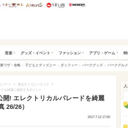
総研 ディズニー特集
mimot.
うまいめし
うまいパン
うまい肉
Medery.
ズニー特集 -ウレぴあ総研
音楽
グッズ・イベント
ファッション
アプリ・ゲーム
特
裏ワザ・攻略
子どもとディズニー
ダッフィー
パークグッズ
パークグルメ
>
>
リゾート
東京ディズニーランド
人
レードを綺麗に撮影するポイント
公開! エレクトリカルパレードを綺麗
1
26/26）
2017.7.12 17:00
2