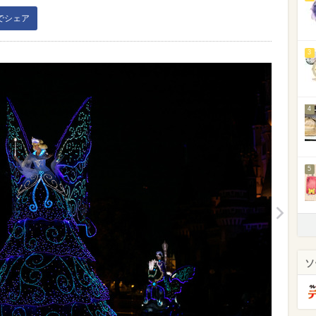
kでシェア
3
4
5
ソ