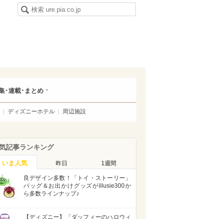
集･連載･まとめ
ディズニーホテル
周辺施設
気記事ランキング
いま人気
昨日
1週間
良デザイン多数！「トイ・ストーリー」
バッグ＆お出かけグッズがillusie300か
ら多数ラインナップ♪
【ディズニー】「ダッフィーのハロウィ