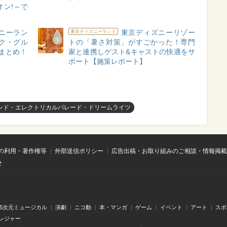
ン!～で
ニーラン
東京ディズニーリゾー
東京ディズニーランド
ク・グル
トの「暑さ対策」がすごかった！専門
総まとめ！
家と連携しゲスト&キャストの快適をサ
ポート【施策レポート】
ンド・エレクトリカルパレード・ドリームライツ
の利用・著作権等
外部送信ポリシー
広告出稿・お取り組みのご相談・情報掲載
せ
.5次元ミュージカル
演劇
ニコ動
本・マンガ
ゲーム
イベント
アート
スポ
レジャー