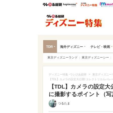
ウレぴあ総研
ハピママ*
ウレぴあ
ディ
TDR
海外ディズニー
テレビ・映画
東京ディズニーランド
東京ディズニーシー
>
ディズニー特集 -ウレぴあ総研
東京ディズニー
【TDL】カメラの設定大公開! エレクトリカルパ
【TDL】カメラの設定大
に撮影するポイント（写真 
つるたま