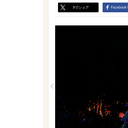
Xでシェア
Faceboo
<