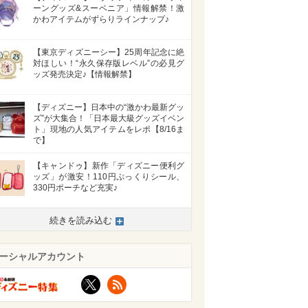
ーングッズ&スーベニア」情報解禁！激
かわアイテムがずらりラインナップ♪
【東京ディズニーシー】25周年記念に絶
対ほしい！“永久保存版レベル”の必見グ
ッズ発売決定♪【情報解禁】
【ディズニー】日本中の“激かわ最新グッ
ズ”が大集合！「日本最大級グッズイベン
ト」現地の人気アイテムをレポ【8/16ま
で】
【キャンドゥ】新作「ディズニー便利グ
ッズ」が激安！110円ぷっくりシール、
330円ポーチなど充実♪
>
続きを読み込む
ーシャルアカウント
X
RSS