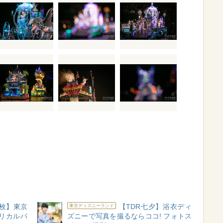
0枚】東京
【TDR七夕】浴衣ディ
東京ディズニーランド
リカルパ
ズニーで写真を撮るならココ! フォトス