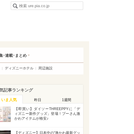
集･連載･まとめ
ディズニーホテル
周辺施設
気記事ランキング
いま人気
昨日
1週間
【即買い】ダイソーTHREEPPYに「デ
ィズニー新作グッズ」登場！プーさん激
かわアイテムが格安♪
【ディズニー】日本中の“激かわ最新グッ