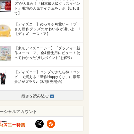
ズ”が大集合！「日本最大級グッズイベン
ト」現地の人気アイテムをレポ【8/16ま
で】
【ディズニー】めっちゃ可愛い～！プー
さん新作グッズのかわいさが凄いよ…!!
【ディズニーストア】
【東京ディズニーシー】「ダッフィー新
作スーべニア」全4種使用レビュー！使
ってわかった“推しポイント”を解説♪
【ディズニー】コンプできたら神！コン
ビニで買える「新作Happyくじ」に豪華
景品がズラリ♪【8/7販売開始】
続きを読み込む
ーシャルアカウント
X
RSS