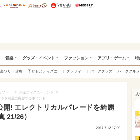
総研 ディズニー特集
mimot.
うまいめし
うまいパン
うまい肉
Medery.
ズニー特集 -ウレぴあ総研
音楽
グッズ・イベント
ファッション
アプリ・ゲーム
特
裏ワザ・攻略
子どもとディズニー
ダッフィー
パークグッズ
パークグルメ
>
>
リゾート
東京ディズニーランド
人
レードを綺麗に撮影するポイント
公開! エレクトリカルパレードを綺麗
1
21/26）
2017.7.12 17:00
2