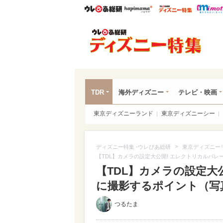
ウレぴあ総研
ハピママ*
ウレぴあ
ディ
TDR
海外ディズニー
テレビ・映画
東京ディズニーランド
東京ディズニーシー
>
ディズニー特集 -ウレぴあ総研
東京ディズニー
【TDL】カメラの設定大公開! エレクトリカルパ
【TDL】カメラの設定大
に撮影するポイント（写真 
つるたま