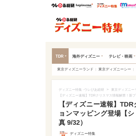
ウレぴあ総研
ハピママ*
ウレぴあ
ディ
TDR
海外ディズニー
テレビ・映画
東京ディズニーランド
東京ディズニーシー
>
ディズニー特集 -ウレぴあ総研
東京ディズニー
【ディズニー速報】TDRクリスマス情報解禁！新プ
【ディズニー速報】TD
ョンマッピング登場【シ
真 9/32）
ディズニー特集