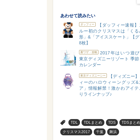
あわせて読みたい
【ダッフィー速報】
ダッフィー
ルー初のクリスマスは「くる
形」&「アイススケート」【グ
8枚】
2017年はいつ遊
裏ワザ・攻略
東京ディズニーリゾート 季節
カレンダー
【ディズニー】
東京ディズニーシー
ィーのハロウィーングッズ&
ア」情報解禁！激かわアイテ
りラインナップ♪
>
TDL
TDLまとめ
TDS
TDSまと
クリスマス2017
千葉
舞浜