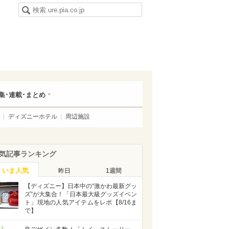
集･連載･まとめ
ディズニーホテル
周辺施設
気記事ランキング
いま人気
昨日
1週間
【ディズニー】日本中の“激かわ最新グッ
ズ”が大集合！「日本最大級グッズイベン
ト」現地の人気アイテムをレポ【8/16ま
で】