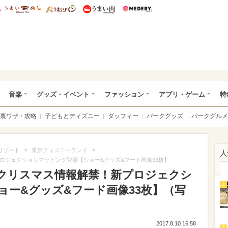
総研 ディズニー特集
mimot.
うまいめし
うまいパン
うまい肉
Medery.
ズニー特集 -ウレぴあ総研
音楽
グッズ・イベント
ファッション
アプリ・ゲーム
特
裏ワザ・攻略
子どもとディズニー
ダッフィー
パークグッズ
パークグルメ
>
>
リゾート
東京ディズニーランド
人
ロジェクションマッピング登場【ショー&グッズ&フード画像33枚】
Rクリスマス情報解禁！新プロジェクシ
1
ョー&グッズ&フード画像33枚】（写
2017.8.10 16:58
2