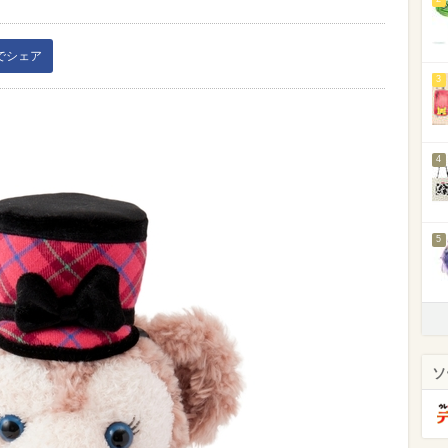
kでシェア
3
4
5
ソ