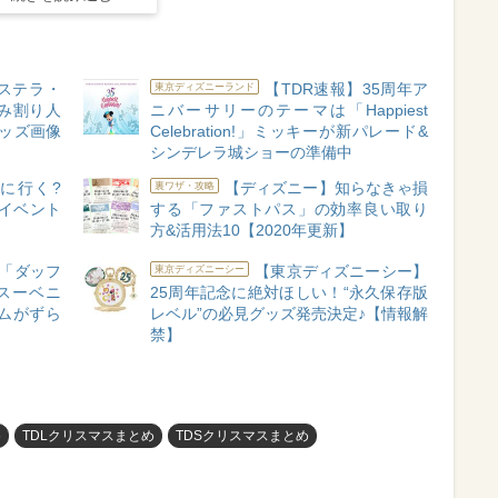
ステラ・
【TDR速報】35周年ア
東京ディズニーランド
み割り人
ニバーサリーのテーマは「Happiest
ッズ画像
Celebration!」ミッキーが新パレード&
シンデレラ城ショーの準備中
びに行く?
【ディズニー】知らなきゃ損
裏ワザ・攻略
イベント
する「ファストパス」の効率良い取り
方&活用法10【2020年更新】
「ダッフ
【東京ディズニーシー】
東京ディズニーシー
スーベニ
25周年記念に絶対ほしい！“永久保存版
ムがずら
レベル”の必見グッズ発売決定♪【情報解
禁】
め
TDLクリスマスまとめ
TDSクリスマスまとめ