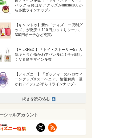
良デザイン多数！「トイ・ストーリー」
バッグ＆お出かけグッズがillusie300か
ら多数ラインナップ♪
【キャンドゥ】新作「ディズニー便利グ
ッズ」が激安！110円ぷっくりシール、
330円ポーチなど充実♪
【MILKFED.】『トイ・ストーリー5』人
気キャラが激かわアパレルに！全部ほし
くなる良デザイン多数
【ディズニー】「ダッフィーのハロウィ
ーングッズ&スーベニア」情報解禁！激
かわアイテムがずらりラインナップ♪
続きを読み込む
ーシャルアカウント
X
RSS