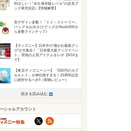
対ほしい！“永久保存版レベル”の必見グ
ッズ発売決定♪【情報解禁】
良デザイン多数！「トイ・ストーリー」
バッグ＆お出かけグッズがillusie300か
ら多数ラインナップ♪
【ディズニー】日本中の“激かわ最新グッ
ズ”が大集合！「日本最大級グッズイベン
ト」現地の人気アイテムをレポ【8/16ま
で】
【東京ディズニーシー】「500円のカプ
セルトイ」が神仕様すぎる！25周年記念
に絶対やるべき!!（実物レビュー）
続きを読み込む
ーシャルアカウント
X
RSS