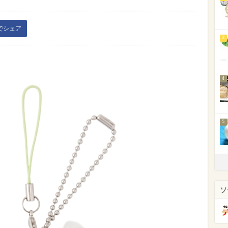
kでシェア
3
4
5
ソ