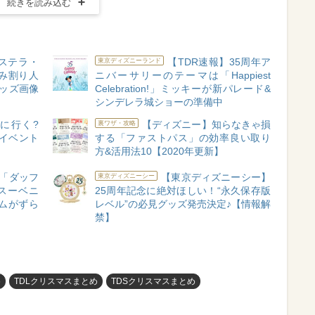
続きを読み込む
ステラ・
【TDR速報】35周年ア
東京ディズニーランド
み割り人
ニバーサリーのテーマは「Happiest
ッズ画像
Celebration!」ミッキーが新パレード&
シンデレラ城ショーの準備中
びに行く?
【ディズニー】知らなきゃ損
裏ワザ・攻略
イベント
する「ファストパス」の効率良い取り
方&活用法10【2020年更新】
「ダッフ
【東京ディズニーシー】
東京ディズニーシー
スーベニ
25周年記念に絶対ほしい！“永久保存版
ムがずら
レベル”の必見グッズ発売決定♪【情報解
禁】
め
TDLクリスマスまとめ
TDSクリスマスまとめ