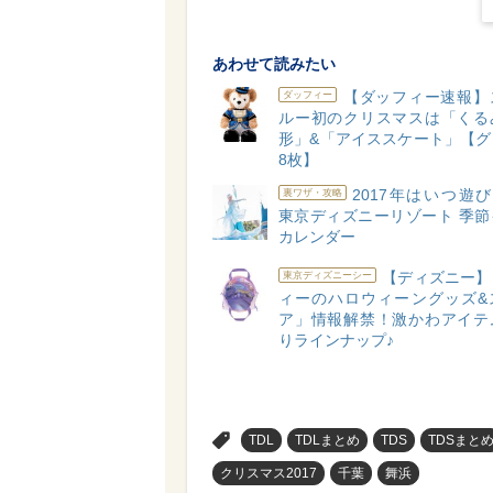
あわせて読みたい
【ダッフィー速報】
ダッフィー
ルー初のクリスマスは「くる
形」&「アイススケート」【グ
8枚】
2017年はいつ遊
裏ワザ・攻略
東京ディズニーリゾート 季節
カレンダー
【ディズニー】
東京ディズニーシー
ィーのハロウィーングッズ&
ア」情報解禁！激かわアイテ
りラインナップ♪
>
TDL
TDLまとめ
TDS
TDSまと
クリスマス2017
千葉
舞浜