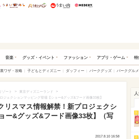
総研 ディズニー特集
mimot.
うまいめし
うまいパン
うまい肉
Medery.
ズニー特集 -ウレぴあ総研
音楽
グッズ・イベント
ファッション
アプリ・ゲーム
特
裏ワザ・攻略
子どもとディズニー
ダッフィー
パークグッズ
パークグルメ
>
>
リゾート
東京ディズニーランド
人
ロジェクションマッピング登場【ショー&グッズ&フード画像33枚】
Rクリスマス情報解禁！新プロジェクシ
1
ョー&グッズ&フード画像33枚】（写
2017.8.10 16:58
2