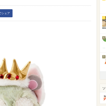
kでシェア
3
4
5
ソ