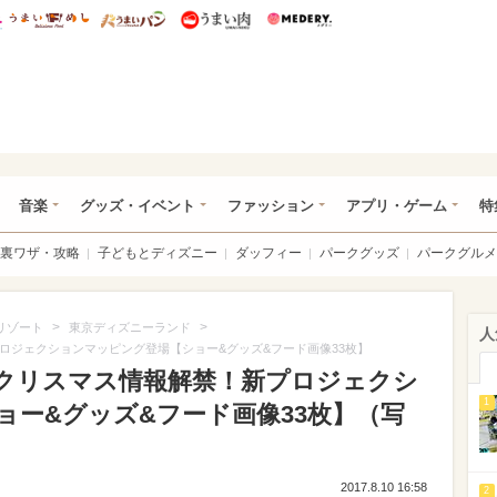
総研 ディズニー特集
mimot.
うまいめし
うまいパン
うまい肉
Medery.
ズニー特集 -ウレぴあ総研
音楽
グッズ・イベント
ファッション
アプリ・ゲーム
特
裏ワザ・攻略
子どもとディズニー
ダッフィー
パークグッズ
パークグルメ
>
>
リゾート
東京ディズニーランド
人
ロジェクションマッピング登場【ショー&グッズ&フード画像33枚】
Rクリスマス情報解禁！新プロジェクシ
1
ョー&グッズ&フード画像33枚】（写
2017.8.10 16:58
2