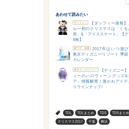
あわせて読みたい
【ダッフィー速報】
ダッフィー
ルー初のクリスマスは「くる
形」&「アイススケート」【グ
8枚】
2017年はいつ遊
裏ワザ・攻略
東京ディズニーリゾート 季節
カレンダー
【ディズニー】
東京ディズニーシー
ィーのハロウィーングッズ&
ア」情報解禁！激かわアイテ
りラインナップ♪
>
TDL
TDLまとめ
TDS
TDSまと
クリスマス2017
千葉
舞浜