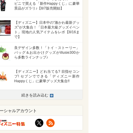
ビニで買える「新作Happyくじ」に豪華
景品がズラリ♪【8/7販売開始】
【ディズニー】日本中の“激かわ最新グッ
ズ”が大集合！「日本最大級グッズイベン
ト」現地の人気アイテムをレポ【8/16ま
で】
良デザイン多数！「トイ・ストーリー」
バッグ＆お出かけグッズがillusie300か
ら多数ラインナップ♪
【ディズニー】どれ当てる? 目指せコン
プ! セブンでできる「ディズニー新作
Happyくじ」に豪華グッズ大集合!!
続きを読み込む
ーシャルアカウント
X
RSS