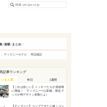
集･連載･まとめ
ディズニーホテル
周辺施設
気記事ランキング
いま人気
昨日
1週間
【これは欲しい】ミッキーたちが道頓堀
に降臨！「ディズニー×心斎橋」限定グ
ッズが神デザイン多数だよ♪
【ディズニー】コンプできたら神！コン