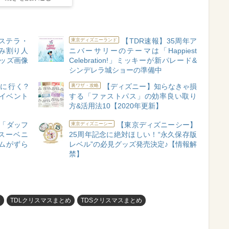
ステラ・
【TDR速報】35周年ア
東京ディズニーランド
み割り人
ニバーサリーのテーマは「Happiest
ッズ画像
Celebration!」ミッキーが新パレード&
シンデレラ城ショーの準備中
びに行く?
【ディズニー】知らなきゃ損
裏ワザ・攻略
イベント
する「ファストパス」の効率良い取り
方&活用法10【2020年更新】
「ダッフ
【東京ディズニーシー】
東京ディズニーシー
スーベニ
25周年記念に絶対ほしい！“永久保存版
ムがずら
レベル”の必見グッズ発売決定♪【情報解
禁】
め
TDLクリスマスまとめ
TDSクリスマスまとめ