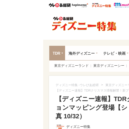
ウレぴあ総研
ハピママ*
ウレぴあ
ディ
TDR
海外ディズニー
テレビ・映画
東京ディズニーランド
東京ディズニーシー
>
ディズニー特集 -ウレぴあ総研
東京ディズニー
【ディズニー速報】TDRクリスマス情報解禁！新プ
【ディズニー速報】TD
ョンマッピング登場【シ
真 10/32）
ディズニー特集