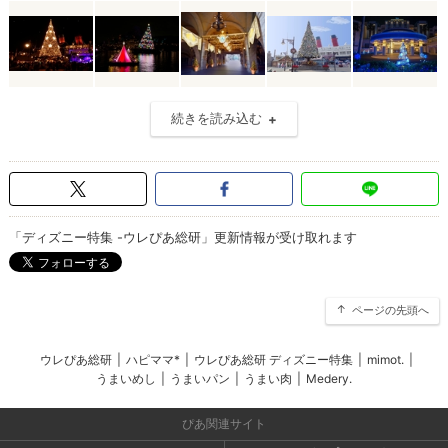
続きを読み込む
「ディズニー特集 -ウレぴあ総研」更新情報が受け取れます
ページの先頭へ
ウレぴあ総研
|
ハピママ*
|
ウレぴあ総研 ディズニー特集
|
mimot.
|
うまいめし
|
うまいパン
|
うまい肉
|
Medery.
ぴあ関連サイト