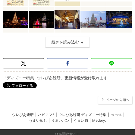
続きを読み込む
「ディズニー特集 -ウレぴあ総研」更新情報が受け取れます
ページの先頭へ
ウレぴあ総研
|
ハピママ*
|
ウレぴあ総研 ディズニー特集
|
mimot.
|
うまいめし
|
うまいパン
|
うまい肉
|
Medery.
ぴあ関連サイト