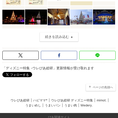
続きを読み込む
「ディズニー特集 -ウレぴあ総研」更新情報が受け取れます
ページの先頭へ
ウレぴあ総研
|
ハピママ*
|
ウレぴあ総研 ディズニー特集
|
mimot.
|
うまいめし
|
うまいパン
|
うまい肉
|
Medery.
ぴあ関連サイト