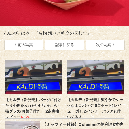
てんぷら はやし『名物 海老と帆立の天むす』
前の写真
記事に戻る
次の写真