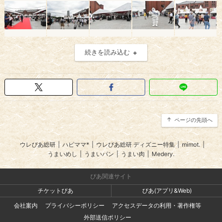
続きを読み込む
ページの先頭へ
ウレぴあ総研
|
ハピママ*
|
ウレぴあ総研 ディズニー特集
|
mimot.
|
うまいめし
|
うまいパン
|
うまい肉
|
Medery.
ぴあ関連サイト
チケットぴあ
ぴあ(アプリ&Web)
会社案内
プライバシーポリシー
アクセスデータの利用・著作権等
外部送信ポリシー