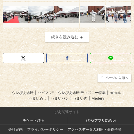
続きを読み込む
ページの先頭へ
ウレぴあ総研
|
ハピママ*
|
ウレぴあ総研 ディズニー特集
|
mimot.
|
うまいめし
|
うまいパン
|
うまい肉
|
Medery.
ぴあ関連サイト
チケットぴあ
ぴあ(アプリ&Web)
会社案内
プライバシーポリシー
アクセスデータの利用・著作権等