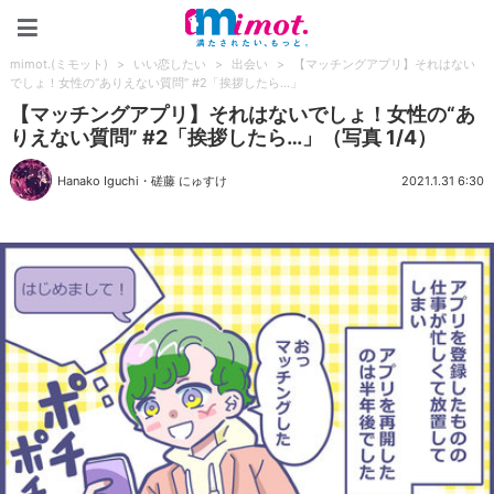
mimot.(ミモット)
mimot.(ミモット)
>
いい恋したい
>
出会い
>
【マッチングアプリ】それはない
でしょ！女性の“ありえない質問” #2「挨拶したら…」
【マッチングアプリ】それはないでしょ！女性の“あ
りえない質問” #2「挨拶したら…」（写真 1/4）
Hanako Iguchi
・
磋藤 にゅすけ
2021.1.31 6:30