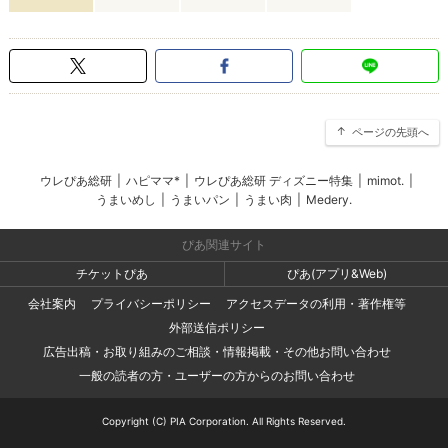
ページの先頭へ
ウレぴあ総研
|
ハピママ*
|
ウレぴあ総研 ディズニー特集
|
mimot.
|
うまいめし
|
うまいパン
|
うまい肉
|
Medery.
ぴあ関連サイト
チケットぴあ
ぴあ(アプリ&Web)
会社案内
プライバシーポリシー
アクセスデータの利用・著作権等
外部送信ポリシー
広告出稿・お取り組みのご相談・情報掲載・その他お問い合わせ
一般の読者の方・ユーザーの方からのお問い合わせ
Copyright (C) PIA Corporation. All Rights Reserved.