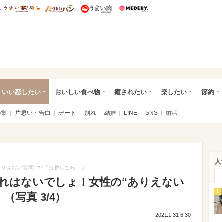
総研 ディズニー特集
mimot.
うまいめし
うまいパン
うまい肉
Medery.
ot.(ミモット)
いい恋したい
おいしい食べ物
癒されたい
楽したい
節約
G集
片思い・告白
デート
別れ
結婚
LINE
SNS
婚活
人
りえない質問” #2「挨拶したら…」
れはないでしょ！女性の“ありえない
1
（写真 3/4）
2021.1.31 6:30