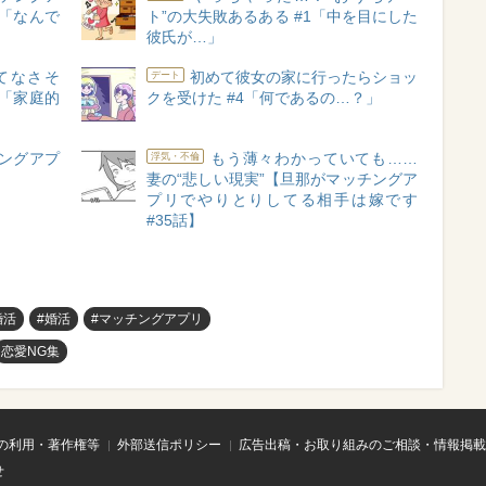
6「なんで
ト”の大失敗あるある #1「中を目にした
彼氏が…」
てなさそ
初めて彼女の家に行ったらショッ
デート
3「家庭的
クを受けた #4「何であるの…？」
チングアプ
もう薄々わかっていても……
浮気・不倫
妻の“悲しい現実”【旦那がマッチングア
プリでやりとりしてる相手は嫁です
#35話】
婚活
#婚活
#マッチングアプリ
恋愛NG集
の利用・著作権等
外部送信ポリシー
広告出稿・お取り組みのご相談・情報掲載
せ