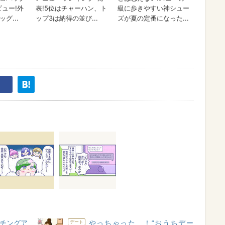
チングア
やっちゃった…！“おうちデー
デート