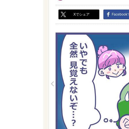
Xでシェア
Faceboo
<