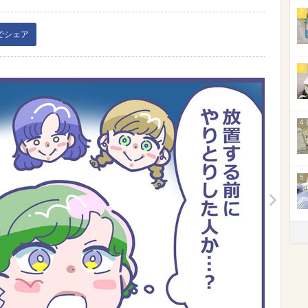
2
kでシェア
3
4
5