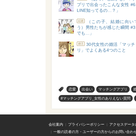
プリで出会ったこんな女性 #
LINE知ってるの…？」
（この子、結婚に向い
結婚
う）男性たちが感じた瞬間 #
でも…」
30代女性の婚活「マッ
婚活
リ」でよくある4つのこと
>
恋愛
出会い
マッチングアプリ
#マッチングアプリ_女性のありえない質問
会社案内
プライバシーポリシー
アクセスデータ
一般の読者の方・ユーザーの方からのお問い合わ