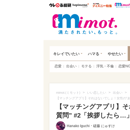
ウレぴあ総研
ハピママ*
ウレぴあ
mim
キレイでいたい
ハマる
やせたい
恋愛
出会い
モテる
浮気・不倫
恋愛N
>
>
>
mimot.(ミモット)
いい恋したい
出会い
【マッチングアプリ】それはないでしょ！女性の“あ
【マッチングアプリ】そ
質問” #2「挨拶したら…」
・
Hanako Iguchi
磋藤 にゅすけ