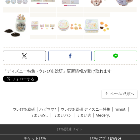
「ディズニー特集 -ウレぴあ総研」更新情報が受け取れます
ページの先頭へ
ウレぴあ総研
|
ハピママ*
|
ウレぴあ総研 ディズニー特集
|
mimot.
|
うまいめし
|
うまいパン
|
うまい肉
|
Medery.
ぴあ関連サイト
チケットぴあ
ぴあ(アプリ&Web)