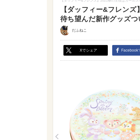
【ダッフィー&フレンズ】2021春の主役はガールズ
【ダッフィー&フレンズ】
待ち望んだ新作グッズついに
だふねこ
Xでシェア
Faceboo
<