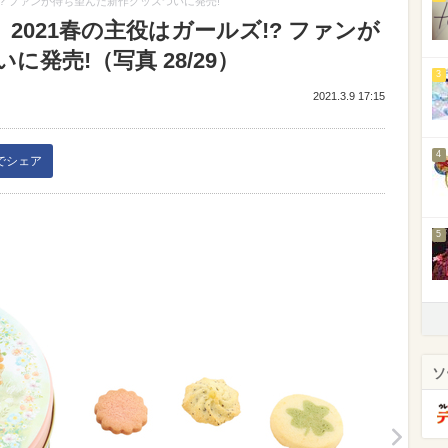
!? ファンが待ち望んだ新作グッズついに発売!
2021春の主役はガールズ!? ファンが
発売!（写真 28/29）
3
2021.3.9 17:15
4
kでシェア
5
ソ