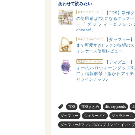
あわせて読みたい
【TDS】新作
東京ディズニーシー
の使用感は?気になるグッズ一
ー「ダッフィー&フレンズ
cheese!」
【ダッフィー】
東京ディズニーシー
まで可愛すぎ! ファン待望の
ォンケース使用レビュー
【ディズニー】
東京ディズニーシー
ィーのハロウィーングッズ&
ア」情報解禁！激かわアイテ
りラインナップ♪
>
TDS
TDSまとめ
disneygoods
d
ダッフィー
シェリーメイ
ジェラトーニ
ダッフィー&フレンズのスプリング・イン・