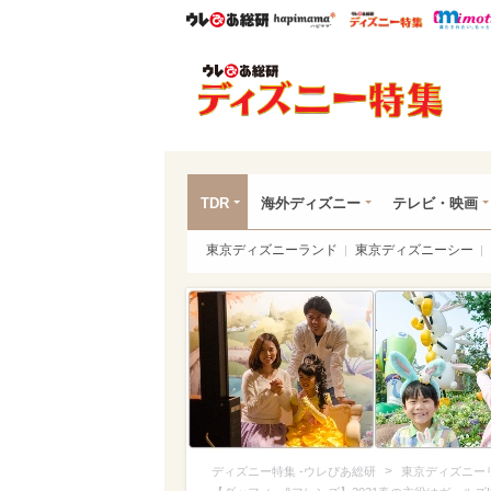
ウレぴあ総研
ハピママ*
ウレぴあ
ディ
TDR
海外ディズニー
テレビ・映画
東京ディズニーランド
東京ディズニーシー
>
ディズニー特集 -ウレぴあ総研
東京ディズニー