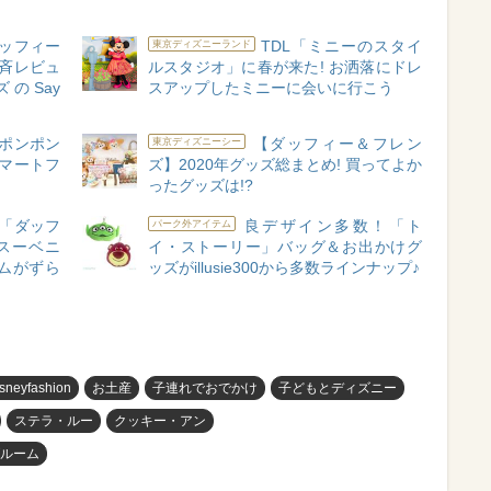
ダッフィー
TDL「ミニーのスタイ
東京ディズニーランド
斉レビュ
ルスタジオ」に春が来た! お洒落にドレ
のSay
スアップしたミニーに会いに行こう
ポンポン
【ダッフィー＆フレン
東京ディズニーシー
スマートフ
ズ】2020年グッズ総まとめ! 買ってよか
ったグッズは!?
「ダッフ
良デザイン多数！「ト
パーク外アイテム
スーベニ
イ・ストーリー」バッグ＆お出かけグ
ムがずら
ッズがillusie300から多数ラインナップ♪
isneyfashion
お土産
子連れでおでかけ
子どもとディズニー
ステラ・ルー
クッキー・アン
ブルーム