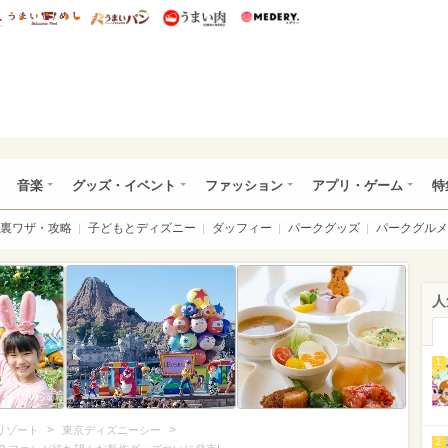
総研 ディズニー特集
mimot.
うまいめし
うまいパン
うまい肉
Medery.
ズニー特集 -ウレぴあ総研
音楽
グッズ・イベント
ファッション
アプリ・ゲーム
特
裏ワザ・攻略
子どもとディズニー
ダッフィー
パークグッズ
パークグルメ
人
1
>
>
リゾート
東京ディズニーシー
2