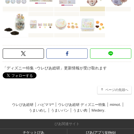
「ディズニー特集 -ウレぴあ総研」更新情報が受け取れます
ページの先頭へ
ウレぴあ総研
|
ハピママ*
|
ウレぴあ総研 ディズニー特集
|
mimot.
|
うまいめし
|
うまいパン
|
うまい肉
|
Medery.
ぴあ関連サイト
チケットぴあ
ぴあ(アプリ&Web)