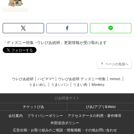
「ディズニー特集 -ウレぴあ総研」更新情報が受け取れます
ページの先頭へ
ウレぴあ総研
|
ハピママ*
|
ウレぴあ総研 ディズニー特集
|
mimot.
|
うまいめし
|
うまいパン
|
うまい肉
|
Medery.
ぴあ関連サイト
チケットぴあ
ぴあ(アプリ&Web)
会社案内
プライバシーポリシー
アクセスデータの利用・著作権等
外部送信ポリシー
広告出稿・お取り組みのご相談・情報掲載・その他お問い合わせ