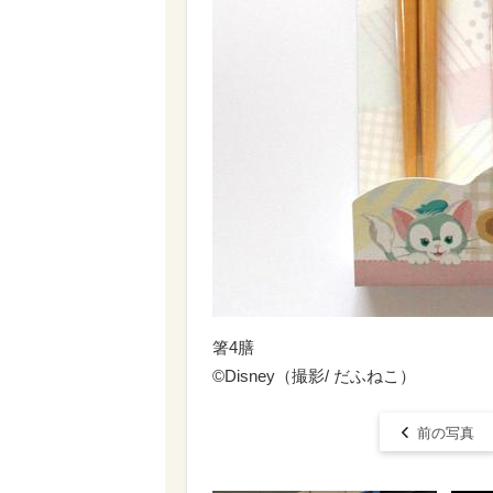
箸4膳
©Disney（撮影/ だふねこ）
前の写真