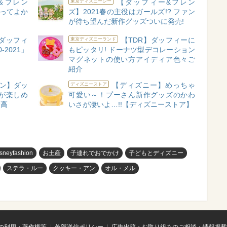
＆フレン
【ダッフィー&フレン
東京ディズニーシー
買ってよか
ズ】2021春の主役はガールズ!? ファン
が待ち望んだ新作グッズついに発売!
ダッフィ
【TDR】ダッフィーに
東京ディズニーランド
-2021」
もピッタリ! ドーナツ型デコレーション
マグネットの使い方アイディア色々ご
紹介
ラン】ダッ
【ディズニー】めっちゃ
ディズニーストア
が楽しめ
可愛い～！プーさん新作グッズのかわ
最高
いさが凄いよ…!!【ディズニーストア】
isneyfashion
お土産
子連れでおでかけ
子どもとディズニー
ステラ・ルー
クッキー・アン
オル・メル
の利用・著作権等
外部送信ポリシー
広告出稿・お取り組みのご相談・情報掲載