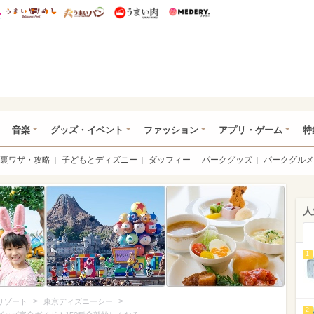
総研 ディズニー特集
mimot.
うまいめし
うまいパン
うまい肉
Medery.
ズニー特集 -ウレぴあ総研
音楽
グッズ・イベント
ファッション
アプリ・ゲーム
特
裏ワザ・攻略
子どもとディズニー
ダッフィー
パークグッズ
パークグルメ
人
1
>
>
リゾート
東京ディズニーシー
2