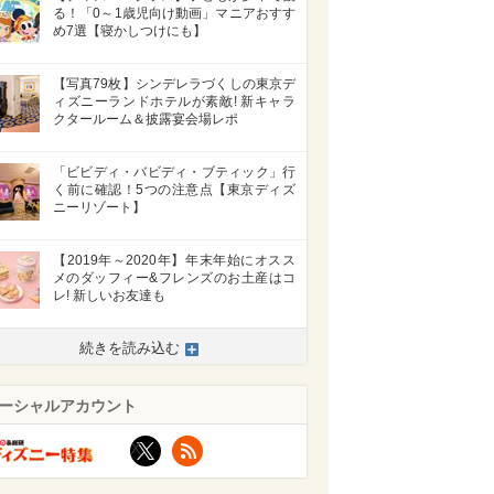
る！「0～1歳児向け動画」マニアおすす
め7選【寝かしつけにも】
【写真79枚】シンデレラづくしの東京デ
ィズニーランドホテルが素敵! 新キャラ
クタールーム＆披露宴会場レポ
「ビビディ・バビディ・ブティック」行
く前に確認！5つの注意点【東京ディズ
ニーリゾート】
【2019年～2020年】年末年始にオスス
メのダッフィー&フレンズのお土産はコ
レ! 新しいお友達も
続きを読み込む
ーシャルアカウント
X
RSS