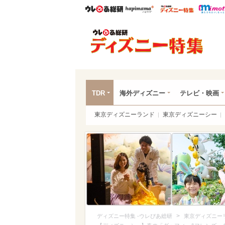
ウレぴあ総研
ハピママ*
ウレぴあ
ディ
TDR
海外ディズニー
テレビ・映画
東京ディズニーランド
東京ディズニーシー
>
ディズニー特集 -ウレぴあ総研
東京ディズニー