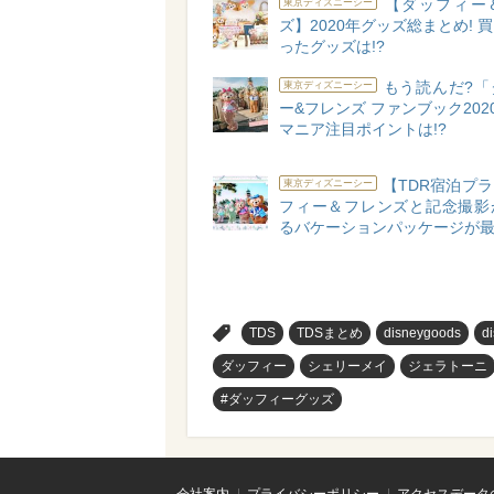
【ダッフィー
東京ディズニーシー
ズ】2020年グッズ総まとめ! 
ったグッズは!?
もう読んだ?「
東京ディズニーシー
ー&フレンズ ファンブック2020
マニア注目ポイントは!?
【TDR宿泊プ
東京ディズニーシー
フィー＆フレンズと記念撮影
るバケーションパッケージが
>
TDS
TDSまとめ
disneygoods
d
ダッフィー
シェリーメイ
ジェラトーニ
#ダッフィーグッズ
会社案内
プライバシーポリシー
アクセスデータ