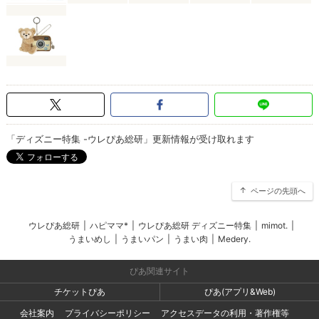
「ディズニー特集 -ウレぴあ総研」更新情報が受け取れます
ページの先頭へ
ウレぴあ総研
|
ハピママ*
|
ウレぴあ総研 ディズニー特集
|
mimot.
|
うまいめし
|
うまいパン
|
うまい肉
|
Medery.
ぴあ関連サイト
チケットぴあ
ぴあ(アプリ&Web)
会社案内
プライバシーポリシー
アクセスデータの利用・著作権等