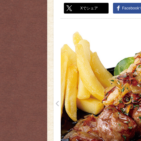
Xでシェア
Faceboo
<