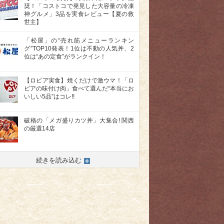
奨！「コストコで発見した大容量の冷凍
神グルメ」3品を実食レビュー【夏の救
世主】
「松屋」の“売れ筋メニューランキン
グ”TOP10発表！1位は不動の人気丼、2
位は“あの定食”がランクイン！
【ロピア実食】焼くだけで激ウマ！「ロ
ピアの味付け肉」食べて選んだ“本当にお
いしい5品”はコレ!!
破格の「メガ盛りカツ丼」大集合! 関西
の厳選14店
続きを読み込む
>