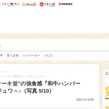
総研 ディズニー特集
mimot.
うまいめし
うまいパン
うまい肉
Medery.
い肉
し
牛
安うま肉
ハンバーガー
ジビエ
>
ーン
人
ンバーグ』!!表面カリっで中はジュワ～♪
テーキ並”の強食感『和牛ハンバー
1
ュワ～♪（写真 5/10）
2021.4.3 11:00
2