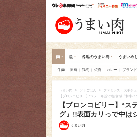
ウレぴあ総研
ハピママ*
ウレぴあ
うま
肉
魚
各地のうまい肉
うまいめ
牛肉
豚肉
鶏肉
焼肉
カレー
ブランド
>
>
うまい肉
ソトごはん
ファミレス・大手チェ
【ブロンコビリー】“ステーキ並”の強食感『和牛ハ
【ブロンコビリー】“ス
グ』!!表面カリっで中はジ
うまい肉