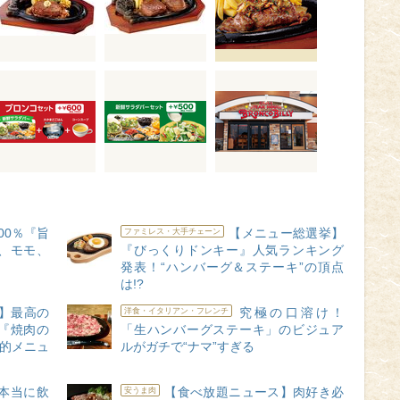
00％『旨
【メニュー総選挙】
ファミレス・大手チェーン
ン、モモ、
『びっくりドンキー』人気ランキング
発表！“ハンバーグ＆ステーキ”の頂点
は!?
】最高の
究極の口溶け！
洋食・イタリアン・フレンチ
!『焼肉の
「生ハンバーグステーキ」のビジュア
命的メニュ
ルがガチで“ナマ”すぎる
本当に飲
【食べ放題ニュース】肉好き必
安うま肉