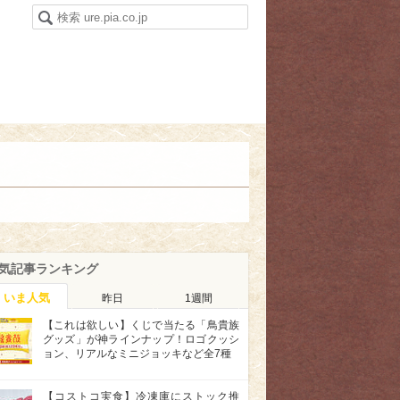
気記事ランキング
いま人気
昨日
1週間
【これは欲しい】くじで当たる「鳥貴族
グッズ」が神ラインナップ！ロゴクッシ
ョン、リアルなミニジョッキなど全7種
【コストコ実食】冷凍庫にストック推