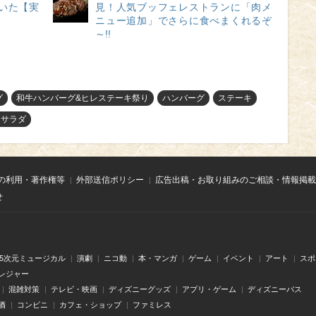
驚いた【実
見！人気ブッフェレストランに「肉メ
ニュー追加」でさらに食べまくれるぞ
～!!
グ
和牛ハンバーグ&ヒレステーキ祭り
ハンバーグ
ステーキ
ーサラダ
の利用・著作権等
外部送信ポリシー
広告出稿・お取り組みのご相談・情報掲載
せ
.5次元ミュージカル
演劇
ニコ動
本・マンガ
ゲーム
イベント
アート
スポ
レジャー
混雑対策
テレビ・映画
ディズニーグッズ
アプリ・ゲーム
ディズニーパス
酒
コンビニ
カフェ・ショップ
ファミレス