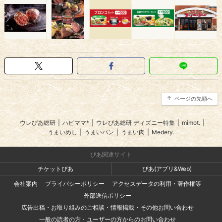
ページの先頭へ
ウレぴあ総研
|
ハピママ*
|
ウレぴあ総研 ディズニー特集
|
mimot.
|
うまいめし
|
うまいパン
|
うまい肉
|
Medery.
ぴあ関連サイト
チケットぴあ
ぴあ(アプリ&Web)
会社案内
プライバシーポリシー
アクセスデータの利用・著作権等
外部送信ポリシー
広告出稿・お取り組みのご相談・情報掲載・その他お問い合わせ
一般の読者の方・ユーザーの方からのお問い合わせ