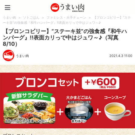
うまい肉
うまい肉
>
ソトごはん
>
ファミレス・大手チェーン
>
【ブロンコビリー】“ステ
ーキ並”の強食感『和牛ハンバーグ』!!表面カリっで中はジュワ～♪
【ブロンコビリー】“ステーキ並”の強食感『和牛ハ
ンバーグ』!!表面カリっで中はジュワ～♪（写真
8/10）
うまい肉
2021.4.3 11:00