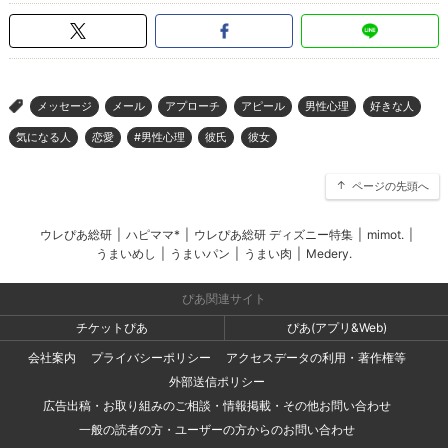
メッセージ
メール
アプローチ
アピール
男性心理
好きな人
>
気になる人
恋愛
#男性心理
彼氏
彼女
ページの先頭へ
ウレぴあ総研
|
ハピママ*
|
ウレぴあ総研 ディズニー特集
|
mimot.
|
うまいめし
|
うまいパン
|
うまい肉
|
Medery.
ぴあ関連サイト
チケットぴあ
ぴあ(アプリ&Web)
会社案内
プライバシーポリシー
アクセスデータの利用・著作権等
外部送信ポリシー
広告出稿・お取り組みのご相談・情報掲載・その他お問い合わせ
一般の読者の方・ユーザーの方からのお問い合わせ