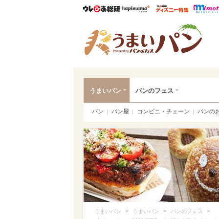
ウレぴあ総研
ハピママ*
ウレぴあ
うま
うまいパン
パンのフェス
パン
パン屋
コンビニ・チェーン
パンの
>
>
>
うまいパン
うまいパン
パンのフェス