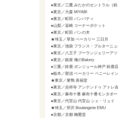
●東京／三鷹 みたかのセントラル（
●東京／大森 MIYABI
●東京／町田 パンパティ
●山梨／韮崎 コーナーポケット
●東京／町田 パンの木
★埼玉／草加 ベーカリー 三日月
●東京／池袋 フランス・ブルターニュ
●東京／八王子 ブーランジェリーアツ
●東京／銀座 俺のBakery
●三重／鈴鹿 ボンジュール神戸 鈴鹿
●栃木／那須 ベーカリー ペニーレイ
★東京／巣鴨 喜福堂
●東京／吉祥寺 アンテンドゥ アトレ
●東京／麻布十番 麻布十番モンタボー
●東京／代官山 代官山 シェ・リュイ
★埼玉／所沢 Boulangerie EMU
●京都／京都 梅鶯堂