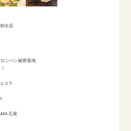
初出店
り
メロンパン秘密基地
ア！
ショコラ
m
AMA 広尾
～