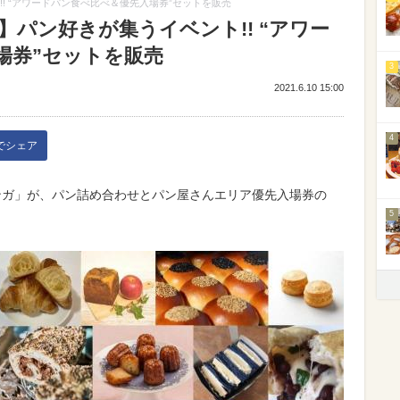
!! “アワードパン食べ比べ＆優先入場券”セットを販売
】パン好きが集うイベント!! “アワー
場券”セットを販売
3
2021.6.10 15:00
4
kでシェア
赤レンガ」が、パン詰め合わせとパン屋さんエリア優先入場券の
5