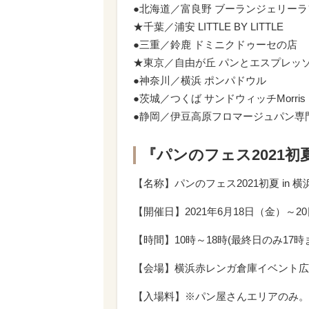
●北海道／富良野 ブーランジェリーラ
★千葉／浦安 LITTLE BY LITTLE
●三重／鈴鹿 ドミニクドゥーセの店
★東京／自由が丘 パンとエスプレッ
●神奈川／横浜 ポンパドウル
●茨城／つくば サンドウィッチMorris
●静岡／伊豆高原フロマージュパン専門店Ma
『パンのフェス2021初
【名称】パンのフェス2021初夏 in 
【開催日】2021年6月18日（金）～2
【時間】10時～18時(最終日のみ17時
【会場】横浜赤レンガ倉庫イベント広場（
【入場料】※パン屋さんエリアのみ。