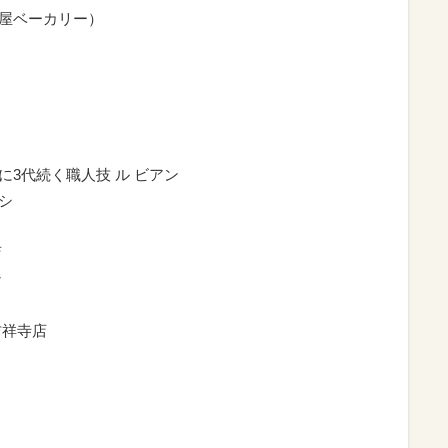
鈴屋ベーカリー）
に3代続く職人技 ル ビアン
シ
店
ン
吉祥寺店