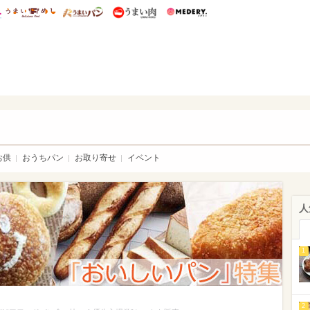
総研 ディズニー特集
mimot.
うまいめし
うまいパン
うまい肉
Medery.
いパン
お供
おうちパン
お取り寄せ
イベント
人
1
2