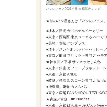
パンのフェス2021初夏 in 横浜赤レンガ
★印のパン屋さんは「パンのフェス」
●栃木／日光 金谷ホテルベーカリー
●東京／西葛西 東京べーぐる べーぐ
●長崎／壱岐 パンプラス
●埼玉／さいたま ハッピーハッピー 
●東京／町田 フリッツァ専門店 セモ
★神奈川／平塚 サンメッセしんわ
●東京／銀座 カフェ・プラネット・
●京都／京都 ANDE
●岐阜／多治見 スコーン専門店 famfa
●神奈川／鎌倉 カノムパン
●東京／広尾 PANSHIROU TEZUKAY
★青森／青森 LittlePrincess
●京都／京都 ぱん屋～LeuCocoRyne