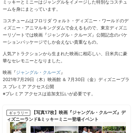
ミッキーとミニーはジャングルをイメージした特別なコスチュ
ームを身にまとっています。
コスチュームはフロリダ ウォルト・ディズニー・ワールドのデ
ィズニー・アニマルキングダムで会えるもので、東京ディズニ
ーリゾートでは映画『ジャングル・クルーズ』公開記念のバケ
ーションパッケージでしか会えない貴重なもの。
人気アトラクションから生まれた映画に相応しい、日米共に豪
華なセレモニーとなりました。
映画『
ジャングル・クルーズ
』
2021年7月29日（木）映画館 ＆ 7月30日（金）ディズニープラ
ス プレミア アクセス公開
※プレミア アクセスは追加支払いが必要です。
【写真17枚】映画『ジャングル・クルーズ』デ
ギャラリー
ィズニーランド&ミッキーミニー登場イベント