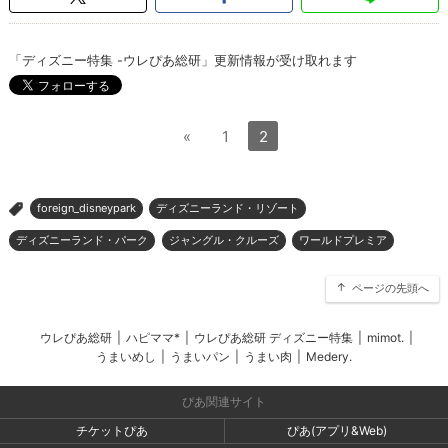
「ディズニー特集 -ウレぴあ総研」更新情報が受け取れます
«
1
2
foreign_disneypark
ディズニーランド・リゾート
>
ディズニーランド・パーク
ジャングル・クルーズ
ワールドプレミア
ページの先頭へ
ウレぴあ総研
|
ハピママ*
|
ウレぴあ総研 ディズニー特集
|
mimot.
|
うまいめし
|
うまいパン
|
うまい肉
|
Medery.
ぴあ関連サイト
チケットぴあ
ぴあ(アプリ&Web)