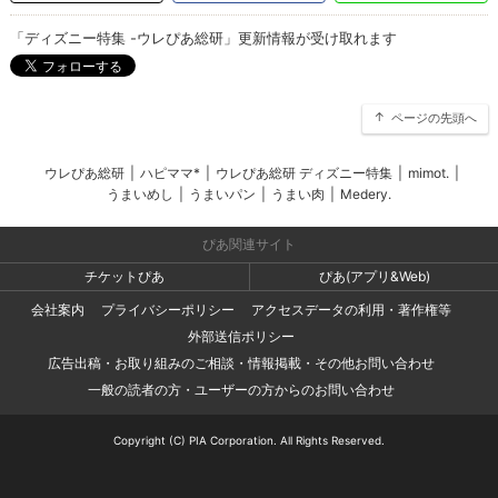
「ディズニー特集 -ウレぴあ総研」更新情報が受け取れます
ページの先頭へ
ウレぴあ総研
|
ハピママ*
|
ウレぴあ総研 ディズニー特集
|
mimot.
|
うまいめし
|
うまいパン
|
うまい肉
|
Medery.
ぴあ関連サイト
チケットぴあ
ぴあ(アプリ&Web)
会社案内
プライバシーポリシー
アクセスデータの利用・著作権等
外部送信ポリシー
広告出稿・お取り組みのご相談・情報掲載・その他お問い合わせ
一般の読者の方・ユーザーの方からのお問い合わせ
Copyright (C) PIA Corporation. All Rights Reserved.