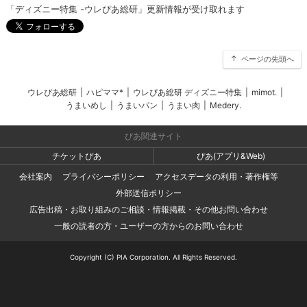
「ディズニー特集 -ウレぴあ総研」更新情報が受け取れます
ページの先頭へ
ウレぴあ総研
|
ハピママ*
|
ウレぴあ総研 ディズニー特集
|
mimot.
|
うまいめし
|
うまいパン
|
うまい肉
|
Medery.
ぴあ関連サイト
チケットぴあ
ぴあ(アプリ&Web)
会社案内
プライバシーポリシー
アクセスデータの利用・著作権等
外部送信ポリシー
広告出稿・お取り組みのご相談・情報掲載・その他お問い合わせ
一般の読者の方・ユーザーの方からのお問い合わせ
Copyright (C) PIA Corporation. All Rights Reserved.