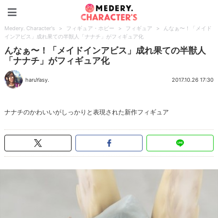
Medery. Character's
Medery. Character's
>
フィギュア・ホビー
>
フィギュア
>
んなぁ〜！「メイド
インアビス」成れ果ての半獣人「ナナチ」がフィギュア化
んなぁ〜！「メイドインアビス」成れ果ての半獣人
「ナナチ」がフィギュア化
haruYasy.
2017.10.26 17:30
ナナチのかわいいがしっかりと表現された新作フィギュア