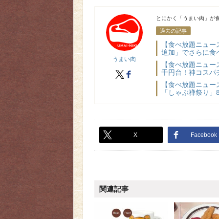
うまい肉
とにかく「うまい肉」が食
過去の記事
【食べ放題ニュー
追加」でさらに食べ
うまい肉
【食べ放題ニュー
千円台！神コスパチ
X
facebook
【食べ放題ニュー
「しゃぶ禅祭り」8
X
Facebook
関連記事