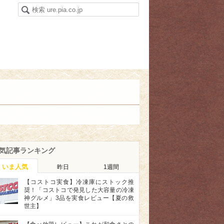
気記事ランキング
いま人気
昨日
1週間
【コストコ実食】冷凍庫にストック推
奨！「コストコで発見した大容量の冷凍
神グルメ」3品を実食レビュー【夏の救
世主】