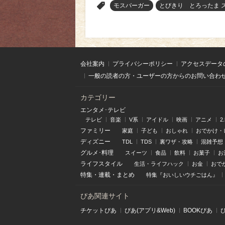
>
モスバーガー
とびきり とろったま 
会社案内
プライバシーポリシー
アクセスデータ
一般の読者の方・ユーザーの方からのお問い合わ
カテゴリー
エンタメ･テレビ
テレビ
音楽
V系
アイドル
映画
アニメ
2
ファミリー
家庭
子ども
おしゃれ
おでかけ・
ディズニー
TDL
TDS
裏ワザ・攻略
混雑予想
グルメ･料理
スイーツ
食品
飲料
お菓子
お
ライフスタイル
生活・ライフハック
お金
おで
特集
・
連載
・
まとめ
特集『おいしいウチごはん』
ぴあ関連サイト
チケットぴあ
ぴあ(アプリ&Web)
BOOKぴあ