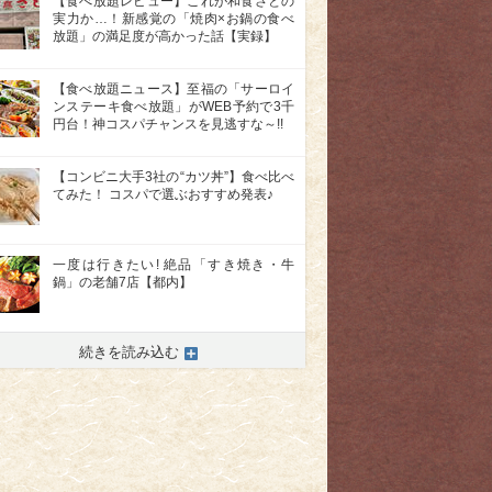
【食べ放題レビュー】これが和食さとの
実力か…！新感覚の「焼肉×お鍋の食べ
放題」の満足度が高かった話【実録】
【食べ放題ニュース】至福の「サーロイ
ンステーキ食べ放題」がWEB予約で3千
円台！神コスパチャンスを見逃すな～!!
【コンビニ大手3社の“カツ丼”】食べ比べ
てみた！ コスパで選ぶおすすめ発表♪
一度は行きたい! 絶品「すき焼き・牛
鍋」の老舗7店【都内】
続きを読み込む