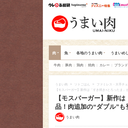
ウレぴあ総研
ハピママ*
ウレぴあ
うま
肉
魚
各地のうまい肉
うまいめ
牛肉
豚肉
鶏肉
焼肉
カレー
ブランド
>
>
うまい肉
ソトごはん
ファミレス・大手チェ
【モスバーガー】新作は「すき焼き×とろったま」が
【モスバーガー】新作は
品！肉追加の“ダブル”も
うまい肉