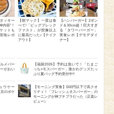
タッキー
【朝マック】一度は食
【ハンバーガー】2ポン
神内容”！
べて!「ビッグブレック
ド＆30cm超！巨大すぎ
ケットも
ファスト」が想像以上
る「タワーバーガー」
 現地レポ
に最高だった♪【テイク
実食レポ【デモデダイ
アウト】
ナー】
グルメバー
【福袋2026】予約は急いで！「たまご
ューがおい
っち×モスバーガー」激かわグッズたっ
ぷり夏バッグ予約受付中!!
ュウケー
【モーニング実食】500円以下で高クオ
東京のポケ
リティ！「フレッシュネスバーガー」の
モーニングが神プチプラだった（正直レ
ビュー）