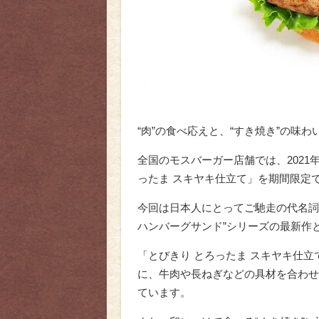
“肉”の食べ応えと、“すき焼き”の味
全国のモスバーガー店舗では、2021年
ったま スキヤキ仕立て」を期間限定
今回は日本人にとってご馳走の代名詞
ハンバーグサンド”シリーズの最新作
「とびきり とろったま スキヤキ仕立
に、牛肉や長ねぎなどの具材を合わせ
ています。