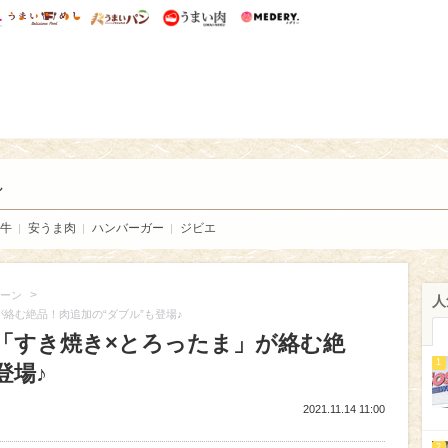
総研 ディズニー特集
mimot.
うまいめし
うまいパン
うまい肉
Medery.
い肉
し
牛
安うま肉
ハンバーガー
ジビエ
>
ーン
人
絡む絶品！肉追加の“ダブル”も登場♪
「すき焼き×とろったま」が絡む絶
1
登場♪
2021.11.14 11:00
2