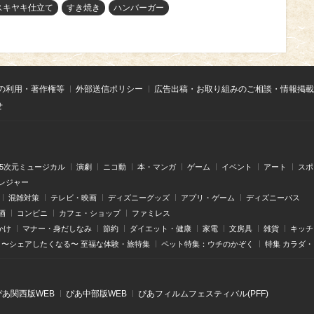
スキヤキ仕立て
すき焼き
ハンバーガー
の利用・著作権等
外部送信ポリシー
広告出稿・お取り組みのご相談・情報掲載
せ
.5次元ミュージカル
演劇
ニコ動
本・マンガ
ゲーム
イベント
アート
スポ
レジャー
混雑対策
テレビ・映画
ディズニーグッズ
アプリ・ゲーム
ディズニーパス
酒
コンビニ
カフェ・ショップ
ファミレス
かけ
マナー・身だしなみ
節約
ダイエット・健康
家電
文房具
雑貨
キッチ
〜シェアしたくなる〜 至福な体験・旅特集
ペット特集：ウチのかぞく
特集 カラダ
ぴあ関⻄版WEB
ぴあ中部版WEB
ぴあフィルムフェスティバル(PFF)