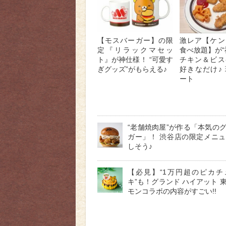
【モスバーガー】の限
激レア【ケン
定『リラックマセッ
食べ放題】が“
ト』が神仕様！ “可愛す
チキン＆ビス
ぎグッズ”がもらえる♪
好きなだけ♪
ート
“老舗焼肉屋”が作る「本気の
ガー」！ 渋谷店の限定メニ
しそう♪
【必見】“1万円超のピカチ
キ”も！グランド ハイアット 
モンコラボの内容がすごい!!