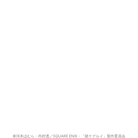
©河本ほむら・尚村透／SQUARE ENIX・「賭ケグルイ」製作委員会