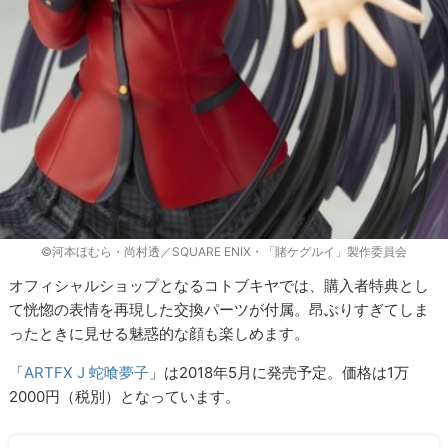
©河本ほむら・尚村透／SQUARE ENIX・「賭ケグルイ」製作委員会
オフィシャルショップとなるコトブキヤでは、購入者特典とし
て恍惚の表情を再現した交換パーツが付属。昂ぶりすぎてしま
ったときに見せる魅惑的な顔も楽しめます。
「
ARTFX J 蛇喰夢子
」は2018年5月に発売予定。価格は1万
2000円（税別）となっています。