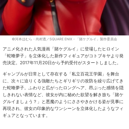
©河本ほむら・尚村透／SQUARE ENIX・「賭ケグルイ」製作委員会
アニメ化された人気漫画「賭ケグルイ」に登場したヒロイン
「蛇喰夢子」を立体化した新作フィギュアがコトブキヤより発
売決定。2017年11月20日から予約受付がスタートしました。
ギャンブルが日常として存在する「私立百花王学園」を舞台
に、次々に迫りくる強敵たちとギリギリの攻防を繰り広げてき
た蛇喰夢子。ふわりと広がったロングへア、昂ぶった感情を隠
しきれない表情など、彼女が内に秘めた欲望を解き放ち「賭ケ
グルイましょう？」と悪魔のようにささやきかける姿が見事に
再現され、彼女の印象的なワンシーンを立体化したようなフィ
ギュアとなっています。