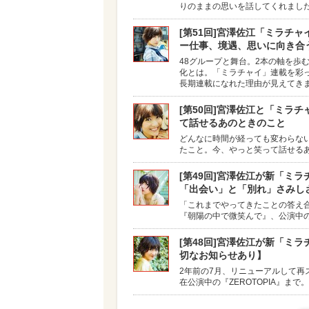
りのままの思いを話してくれました
[第51回]宮澤佐江「ミラチ
ー仕事、境遇、思いに向き合
48グループと舞台。2本の軸を歩
化とは。「ミラチャイ」連載を彩
長期連載になれた理由が見えてき
[第50回]宮澤佐江と「ミラ
て話せるあのときのこと
どんなに時間が経っても変わらな
たこと。今、やっと笑って話せる
[第49回]宮澤佐江が新「ミ
「出会い」と「別れ」さみし
「これまでやってきたことの答え合
『朝陽の中で微笑んで』、公演中の『
[第48回]宮澤佐江が新「ミ
切なお知らせあり】
2年前の7月、リニューアルして
在公演中の『ZEROTOPIA』ま