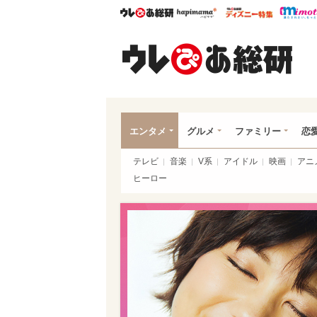
ウレぴあ総研
ハピママ*
ウレぴあ
ウレ
エンタメ
グルメ
ファミリー
恋
テレビ
音楽
V系
アイドル
映画
アニ
ヒーロー