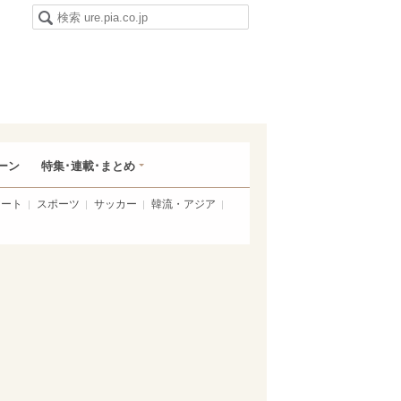
ーン
特集･連載･まとめ
アート
スポーツ
サッカー
韓流・アジア