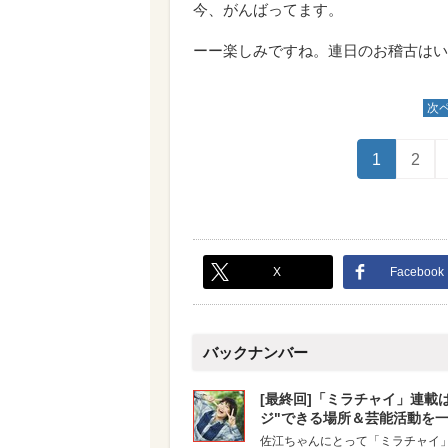
今、がんばってます。
ーー楽しみですね。連日のお稽古はい
次
1
2
X
Facebook
バックナンバー
[最終回]「ミラチャイ」連載
ジ"できる場所＆芸能活動を
佐江ちゃんにとって「ミラチャイ