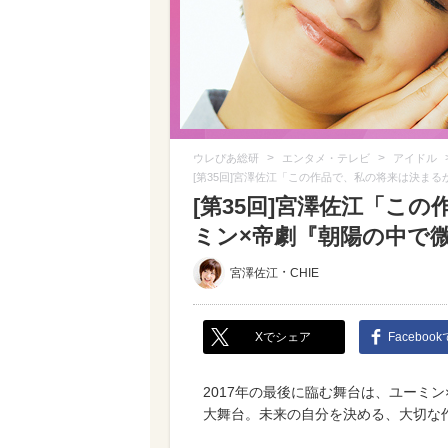
>
>
ウレぴあ総研
エンタメ・テレビ
アイドル
[第35回]宮澤佐江「この作品で、私の将来は決ま
[第35回]宮澤佐江「こ
ミン×帝劇『朝陽の中で
・
宮澤佐江
CHIE
Xでシェア
Faceboo
2017年の最後に臨む舞台は、ユーミン
大舞台。未来の自分を決める、大切な