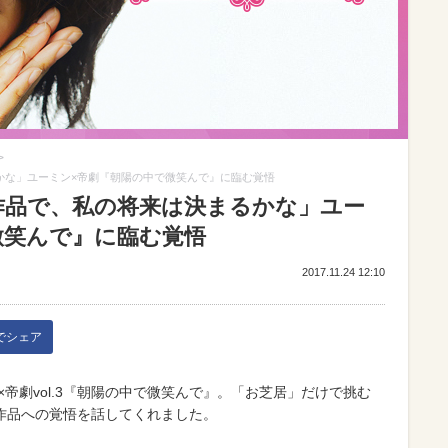
>
るかな」ユーミン×帝劇『朝陽の中で微笑んで』に臨む覚悟
の作品で、私の将来は決まるかな」ユー
微笑んで』に臨む覚悟
2017.11.24 12:10
kでシェア
×帝劇vol.3『朝陽の中で微笑んで』。「お芝居」だけで挑む
作品への覚悟を話してくれました。