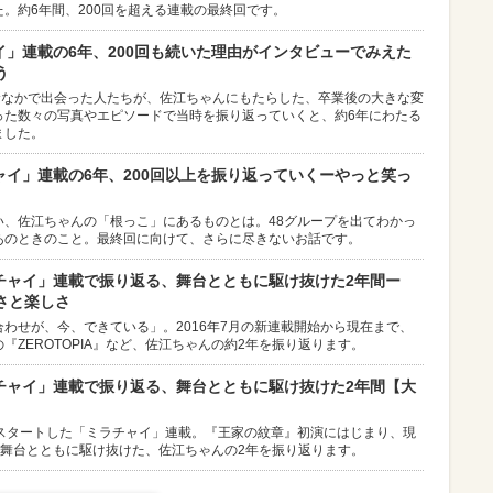
。約6年間、200回を超える連載の最終回です。
ャイ」連載の6年、200回も続いた理由がインタビューでみえた
う
むなかで出会った人たちが、佐江ちゃんにもたらした、卒業後の大きな変
った数々の写真やエピソードで当時を振り返っていくと、約6年にわたる
ました。
チャイ」連載の6年、200回以上を振り返っていくーやっと笑っ
い、佐江ちゃんの「根っこ」にあるものとは。48グループを出てわかっ
あのときのこと。最終回に向けて、さらに尽きないお話です。
ラチャイ」連載で振り返る、舞台とともに駆け抜けた2年間ー
さと楽しさ
わせが、今、できている」。2016年7月の新連載開始から現在まで、
ZEROTOPIA』など、佐江ちゃんの約2年を振り返ります。
ラチャイ」連載で振り返る、舞台とともに駆け抜けた2年間【大
再スタートした「ミラチャイ」連載。『王家の紋章』初演にはじまり、現
で。舞台とともに駆け抜けた、佐江ちゃんの2年を振り返ります。