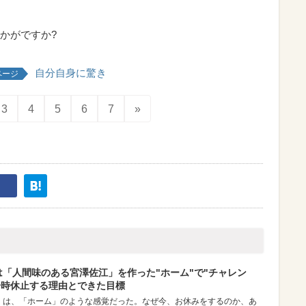
かがですか?
自分自身に驚き
ページ
3
4
5
6
7
»
は「人間味のある宮澤佐江」を作った"ホーム"で"チャレン
一時休止する理由とできた目標
」は、「ホーム」のような感覚だった。なぜ今、お休みをするのか、あ