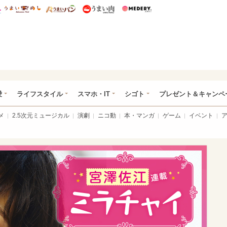
総研 ディズニー特集
mimot.
うまいめし
うまいパン
うまい肉
Medery.
ぴあ総研（うれぴあ）
愛
ライフスタイル
スマホ・IT
シゴト
プレゼント＆キャンペ
メ
2.5次元ミュージカル
演劇
ニコ動
本・マンガ
ゲーム
イベント