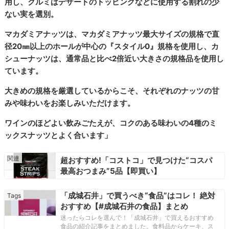
用し、クルミはデザートのトッピングなどに使用する割れの少
ない実を選別。
マカダミアナッツは、マカダミアナッツ最大サイズの規格で直
径20㎜以上のホールが中心の『スタイル0』規格を使用し、カ
シューナッツは、通常品と比べ2倍近い大きさの規格品を使用し
ています。
大きめの規格を厳選しているからこそ、それぞれのナッツの甘
みや味わいをお楽しみいただけます。
ワインのほどよい飲みごたえが、コクのある味わいの4種のミ
ックスナッツとよく合います」
超おすすめ!「コストコ」で見つけた“コスパ
最高おつまみ”5品【即買い】
「成城石井」で買うべき“食品”はコレ！ 絶対
おすすめ【#成城石井の食品】まとめ
迷ったらコレを選んで！「成城石井」で買えるおすすめ
食品の紹介記事をまとめました。食料品からケーキ、ス