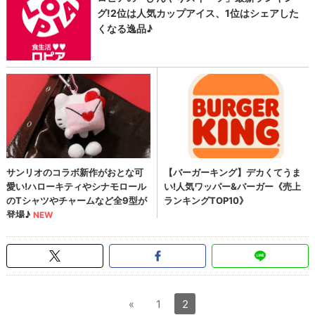
«
1
2