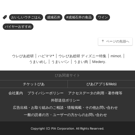
おいしいウチごはん
成城石井
#成城石井の食品
ワイン
>
バイヤーおすすめ
ページの先頭へ
ウレぴあ総研
|
ハピママ*
|
ウレぴあ総研 ディズニー特集
|
mimot.
|
うまいめし
|
うまいパン
|
うまい肉
|
Medery.
ぴあ関連サイト
チケットぴあ
ぴあ(アプリ&Web)
会社案内
プライバシーポリシー
アクセスデータの利用・著作権等
外部送信ポリシー
広告出稿・お取り組みのご相談・情報掲載・その他お問い合わせ
一般の読者の方・ユーザーの方からのお問い合わせ
Copyright (C) PIA Corporation. All Rights Reserved.