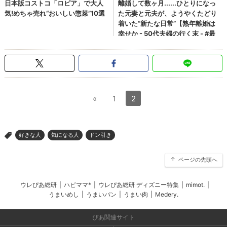
«
1
2
好きな人
気になる人
ドン引き
>
ページの先頭へ
ウレぴあ総研
|
ハピママ*
|
ウレぴあ総研 ディズニー特集
|
mimot.
|
うまいめし
|
うまいパン
|
うまい肉
|
Medery.
ぴあ関連サイト