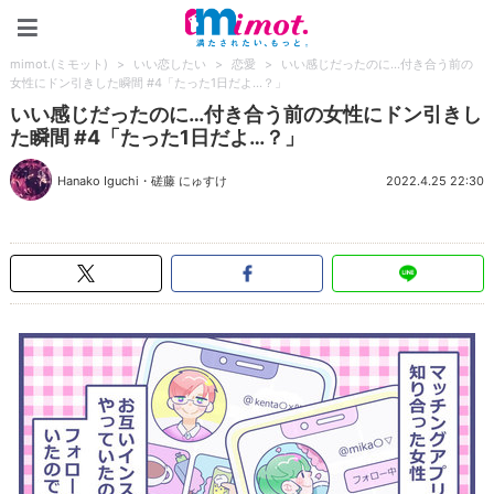
mimot.(ミモット)
mimot.(ミモット)
>
いい恋したい
>
恋愛
>
いい感じだったのに…付き合う前の
女性にドン引きした瞬間 #4「たった1日だよ…？」
いい感じだったのに…付き合う前の女性にドン引きし
た瞬間 #4「たった1日だよ…？」
Hanako Iguchi
・
磋藤 にゅすけ
2022.4.25 22:30