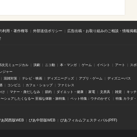
の利用・著作権等
外部送信ポリシー
広告出稿・お取り組みのご相談・情報掲載
せ
.5次元ミュージカル
演劇
ニコ動
本・マンガ
ゲーム
イベント
アート
スポ
レジャー
混雑対策
テレビ・映画
ディズニーグッズ
アプリ・ゲーム
ディズニーパス
酒
コンビニ
カフェ・ショップ
ファミレス
かけ
マナー・身だしなみ
節約
ダイエット・健康
家電
文房具
雑貨
キッチ
〜シェアしたくなる〜 至福な体験・旅特集
ペット特集：ウチのかぞく
特集 カラダ
ぴあ関⻄版WEB
ぴあ中部版WEB
ぴあフィルムフェスティバル(PFF)