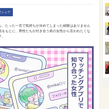
2
kでシェア
3
も、たった一言で気持ちが冷めてしまった経験はありません
話をもとに、男性たちが付き合う前の女性から言われたくな
す。
4
5