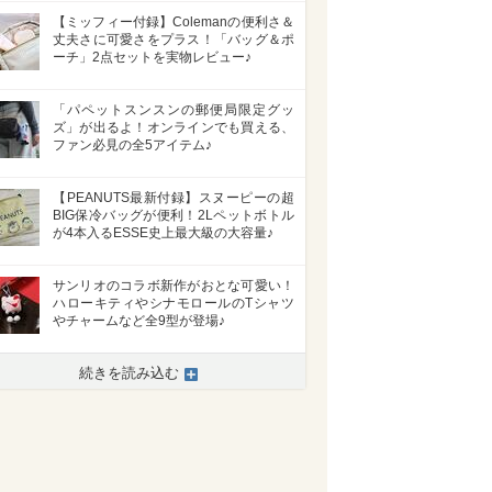
【ミッフィー付録】Colemanの便利さ＆
丈夫さに可愛さをプラス！「バッグ＆ポ
ーチ」2点セットを実物レビュー♪
「パペットスンスンの郵便局限定グッ
ズ」が出るよ！オンラインでも買える、
ファン必見の全5アイテム♪
【PEANUTS最新付録】スヌーピーの超
BIG保冷バッグが便利！2Lペットボトル
が4本入るESSE史上最大級の大容量♪
サンリオのコラボ新作がおとな可愛い！
ハローキティやシナモロールのTシャツ
やチャームなど全9型が登場♪
続きを読み込む