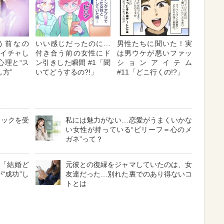
う前なの
いい感じだったのに…
男性たちに聞いた！実
ャイチャし
付き合う前の女性にド
は男ウケが悪いファッ
心理と“ス
ン引きした瞬間 #1「聞
ションアイテム
方”
いてどうするの?!」
#11「どこ行くの!?」
ョックを受
私には魅力がない…恋愛がうまくいかな
」
い女性が持っている“ビリーフ＝心のメ
ガネ”って？
】「結婚ど
元彼との復縁をジャマしていたのは、女
“成功”し
友達だった…別れた裏でのあり得ないコ
トとは