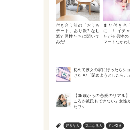
付き合う前の「おうち
まだ付き合
デート」あり派? なし
に…！ イチ
派? 男性たちに聞いて
たがる男性の
みた!
マートなかわし
初めて彼女の家に行ったらシ
けた #7「閉めようとしたら…
【35歳からの恋愛のリアル
ころか彼氏もできない」女性が
たワケ
>
好きな人
気になる人
ドン引き