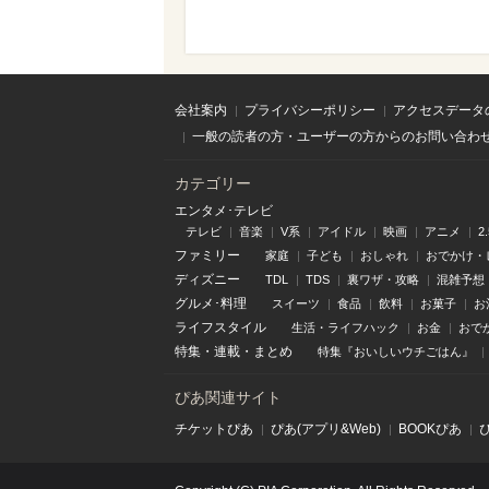
会社案内
プライバシーポリシー
アクセスデータ
一般の読者の方・ユーザーの方からのお問い合わ
カテゴリー
エンタメ･テレビ
テレビ
音楽
V系
アイドル
映画
アニメ
2
ファミリー
家庭
子ども
おしゃれ
おでかけ・
ディズニー
TDL
TDS
裏ワザ・攻略
混雑予想
グルメ･料理
スイーツ
食品
飲料
お菓子
お
ライフスタイル
生活・ライフハック
お金
おで
特集
・
連載
・
まとめ
特集『おいしいウチごはん』
ぴあ関連サイト
チケットぴあ
ぴあ(アプリ&Web)
BOOKぴあ