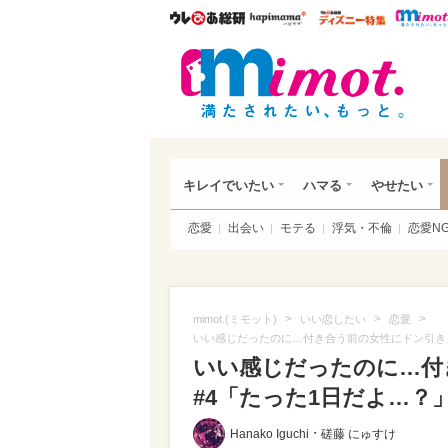
ウレぴあ総研
ハピママ*
ウレぴあ
mim
キレイでいたい
ハマる
やせたい
恋愛
出会い
モテる
浮気・不倫
恋愛N
>
>
>
mimot.(ミモット)
いい恋したい
恋愛
いい感じだったのに…付き合う前の女性にドン引きし
いい感じだったのに…付
#4「たった1日だよ…？
・
Hanako Iguchi
磋藤 にゅすけ