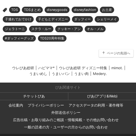
TDS
TDSまとめ
disneygoods
disneyfashion
お土産
>
子連れでおでかけ
子どもとディズニー
ダッフィー
シェリーメイ
ジェラトーニ
ステラ・ルー
クッキー・アン
オル・メル
#ダッフィーグッズ
TDS20周年特集
ページの先頭へ
ウレぴあ総研
|
ハピママ*
|
ウレぴあ総研 ディズニー特集
|
mimot.
|
うまいめし
|
うまいパン
|
うまい肉
|
Medery.
ぴあ関連サイト
チケットぴあ
ぴあ(アプリ&Web)
会社案内
プライバシーポリシー
アクセスデータの利用・著作権等
外部送信ポリシー
広告出稿・お取り組みのご相談・情報掲載・その他お問い合わせ
一般の読者の方・ユーザーの方からのお問い合わせ