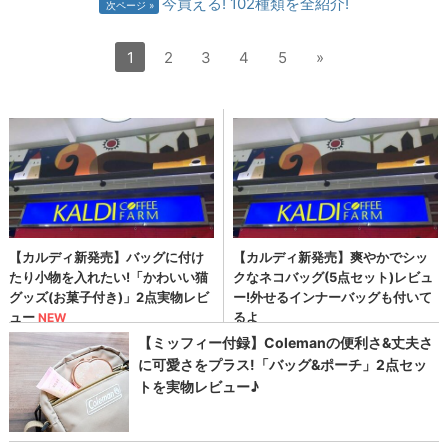
今買える! 102種類を全紹介!
次ページ
1
2
3
4
5
»