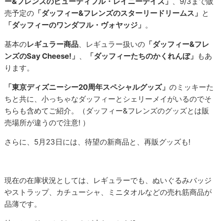
ー&フレンズのビューティフル・レイニーデイズ」
、9/3まで販
売予定の
「ダッフィー&フレンズのスターリードリームス」
と
「ダッフィーのワンダフル・ヴォヤッジ」
。
基本の
レギュラー商品
、レギュラー扱いの
「ダッフィー&フレ
ンズのSay Cheese!」
、
「ダッフィーたちのかくれんぼ」
もあ
ります。
「東京ディズニーシー20周年スペシャルグッズ」
のミッキーた
ちと共に、小っちゃなダッフィーとシェリーメイがいるのでそ
ちらも含めてご紹介。（ダッフィー&フレンズのグッズとは販
売場所が違うので注意! ）
さらに、5月23日には、待望の新商品と、再販グッズも!
現在の在庫状況としては、レギュラーでも、ぬいぐるみバッジ
やストラップ、カチューシャ、ミニタオルなどの売れ筋商品が
品薄です。