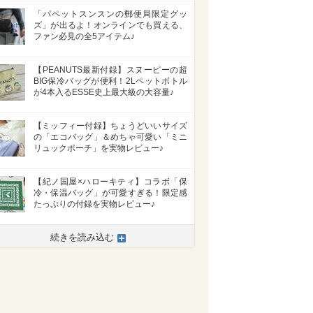
「パペットスンスンの郵便局限定グッ
ズ」が出るよ！オンラインでも買える、
ファン必見の全5アイテム♪
【PEANUTS最新付録】スヌーピーの超
BIG保冷バッグが便利！2Lペットボトル
が4本入るESSE史上最大級の大容量♪
【ミッフィー付録】ちょうどいいサイズ
の「エコバッグ」＆めちゃ可愛い「ミニ
リュックポーチ」を実物レビュー♪
【紀ノ国屋×ハローキティ】コラボ「保
冷・保温バッグ」が可愛すぎる！限定感
たっぷりの付録を実物レビュー♪
続きを読み込む