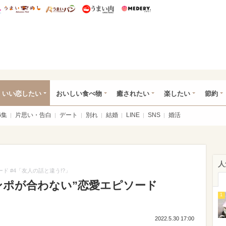
総研 ディズニー特集
mimot.
うまいめし
うまいパン
うまい肉
Medery.
ot.(ミモット)
いい恋したい
おいしい食べ物
癒されたい
楽したい
節約
G集
片思い・告白
デート
別れ
結婚
LINE
SNS
婚活
人
ド #4「友人の話と違う!?」
ンポが合わない”恋愛エピソード
1
2022.5.30 17:00