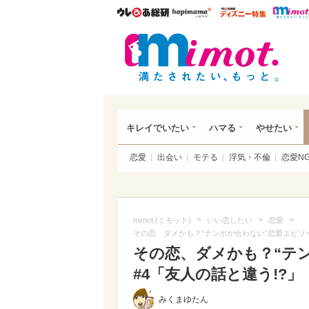
ウレぴあ総研
ハピママ*
ウレぴあ
mim
キレイでいたい
ハマる
やせたい
恋愛
出会い
モテる
浮気・不倫
恋愛N
>
>
>
mimot.(ミモット)
いい恋したい
恋愛
その恋、ダメかも？“テンポが合わない”恋愛エピソー
その恋、ダメかも？“テ
#4「友人の話と違う!?」
みくまゆたん