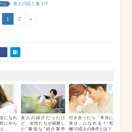
友人の話と違う!?
ージ
1
2
»
女になれ
友人の紹介だったけ
付き合ったら「本当に
対にやら
ど…女性たちが経験し
幸せ」になれる！“究
こと
た“最低な”紹介案件
極”の恋人の条件とは？