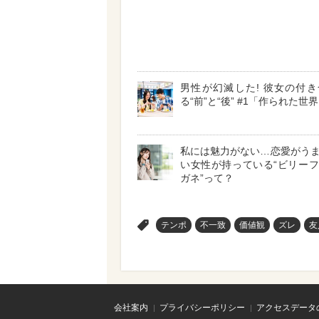
男性が幻滅した! 彼女の付
る“前”と“後” #1「作られた世
私には魅力がない…恋愛がう
い女性が持っている“ビリー
ガネ”って？
>
テンポ
不一致
価値観
ズレ
友
会社案内
プライバシーポリシー
アクセスデータ