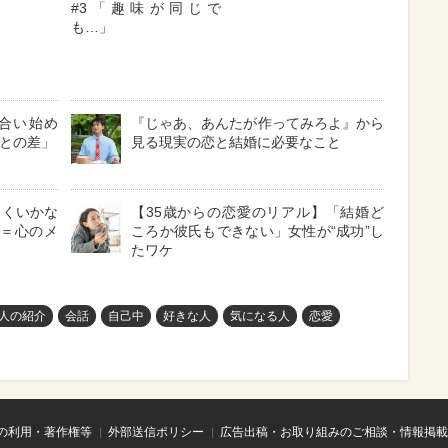
#3「趣味が同じで
も…」
き合い始め
『じゃあ、あんたが作ってみろよ』から
界との差」
見る現実の恋と結婚に必要なこと
まくいかな
【35歳からの恋愛のリアル】「結婚ど
フ＝心のメ
ころか彼氏もできない」女性が“成功”し
たワケ
人の紹介
会話
自己中
好きな人
気になる人
恋愛
の利用・著作権等
外部送信ポリシー
広告出稿・お取り組みのご相談・情報掲載