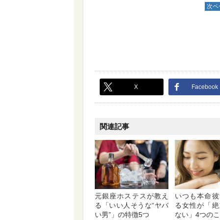
次ペ
X
Facebook
関連記事
元銀座ホステスが教え
いつも本命彼
る「いい人そうな“ヤバ
る女性が「絶
い男”」の特徴5つ
ない」4つの