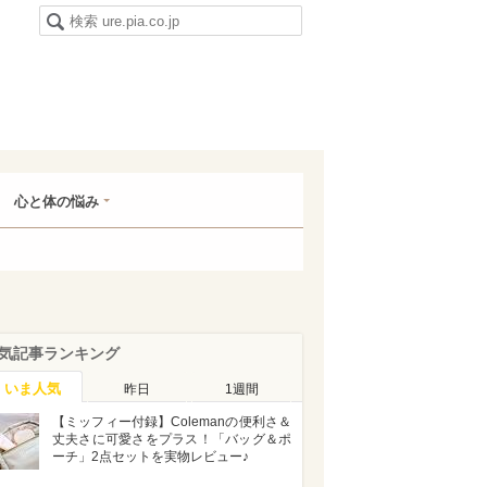
心と体の悩み
気記事ランキング
いま人気
昨日
1週間
【ミッフィー付録】Colemanの便利さ＆
丈夫さに可愛さをプラス！「バッグ＆ポ
ーチ」2点セットを実物レビュー♪