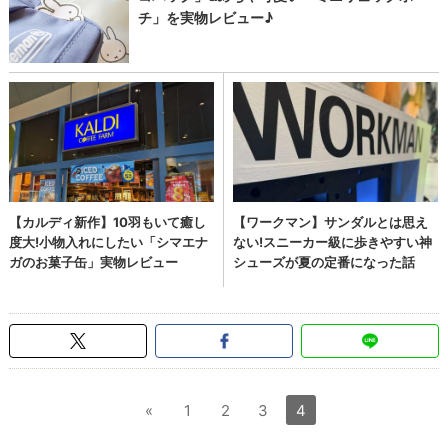
«
1
2
3
4