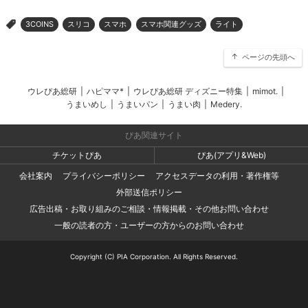
3COINS
スリコ
スマホ
スマホ関連グッズ
ライト
>
ページの先頭へ
ウレぴあ総研
|
ハピママ*
|
ウレぴあ総研 ディズニー特集
|
mimot.
|
うまいめし
|
うまいパン
|
うまい肉
|
Medery.
ぴあ関連サイト
チケットぴあ
ぴあ(アプリ&Web)
会社案内
プライバシーポリシー
アクセスデータの利用・著作権等
外部送信ポリシー
広告出稿・お取り組みのご相談・情報掲載・その他お問い合わせ
一般の読者の方・ユーザーの方からのお問い合わせ
Copyright (C) PIA Corporation. All Rights Reserved.