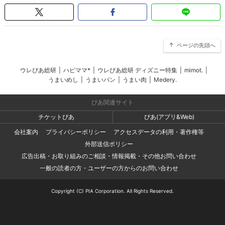
ページの先頭へ
ウレぴあ総研
|
ハピママ*
|
ウレぴあ総研 ディズニー特集
|
mimot.
|
うまいめし
|
うまいパン
|
うまい肉
|
Medery.
ぴあ関連サイト
チケットぴあ
ぴあ(アプリ&Web)
会社案内
プライバシーポリシー
アクセスデータの利用・著作権等
外部送信ポリシー
広告出稿・お取り組みのご相談・情報掲載・その他お問い合わせ
一般の読者の方・ユーザーの方からのお問い合わせ
Copyright (C) PIA Corporation. All Rights Reserved.