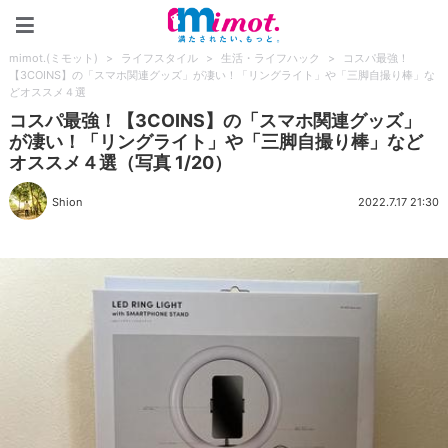
mimot.(ミモット)
mimot.(ミモット)
>
ライフスタイル
>
生活・ライフハック
>
コスパ最強！
【3COINS】の「スマホ関連グッズ」が凄い！「リングライト」や「三脚自撮り棒」な
どオススメ４選
コスパ最強！【3COINS】の「スマホ関連グッズ」
が凄い！「リングライト」や「三脚自撮り棒」など
オススメ４選（写真 1/20）
Shion
2022.7.17 21:30