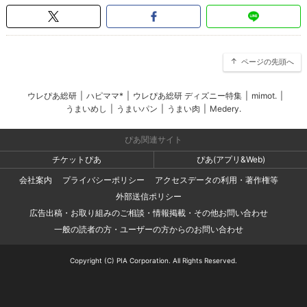
ページの先頭へ
ウレぴあ総研
|
ハピママ*
|
ウレぴあ総研 ディズニー特集
|
mimot.
|
うまいめし
|
うまいパン
|
うまい肉
|
Medery.
ぴあ関連サイト
チケットぴあ
ぴあ(アプリ&Web)
会社案内
プライバシーポリシー
アクセスデータの利用・著作権等
外部送信ポリシー
広告出稿・お取り組みのご相談・情報掲載・その他お問い合わせ
一般の読者の方・ユーザーの方からのお問い合わせ
Copyright (C) PIA Corporation. All Rights Reserved.