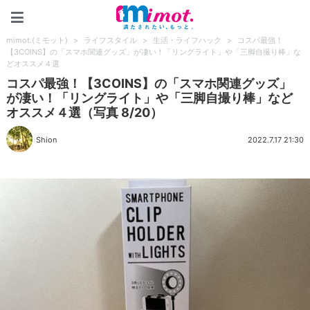
mimot.(ミモット)
mimot.(ミモット)
>
ライフスタイル
>
生活・ライフハック
>
コスパ最強！
【3COINS】の「スマホ関連グッズ」が凄い！「リングライト」や「三脚自撮り棒」な
どオススメ４選
コスパ最強！【3COINS】の「スマホ関連グッズ」
が凄い！「リングライト」や「三脚自撮り棒」など
オススメ４選（写真 8/20）
Shion
2022.7.17 21:30