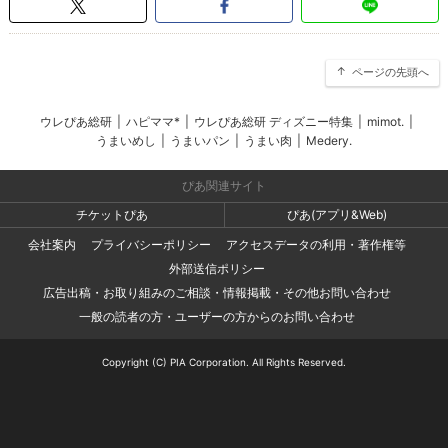
ページの先頭へ
ウレぴあ総研
|
ハピママ*
|
ウレぴあ総研 ディズニー特集
|
mimot.
|
うまいめし
|
うまいパン
|
うまい肉
|
Medery.
ぴあ関連サイト
チケットぴあ
ぴあ(アプリ&Web)
会社案内
プライバシーポリシー
アクセスデータの利用・著作権等
外部送信ポリシー
広告出稿・お取り組みのご相談・情報掲載・その他お問い合わせ
一般の読者の方・ユーザーの方からのお問い合わせ
Copyright (C) PIA Corporation. All Rights Reserved.