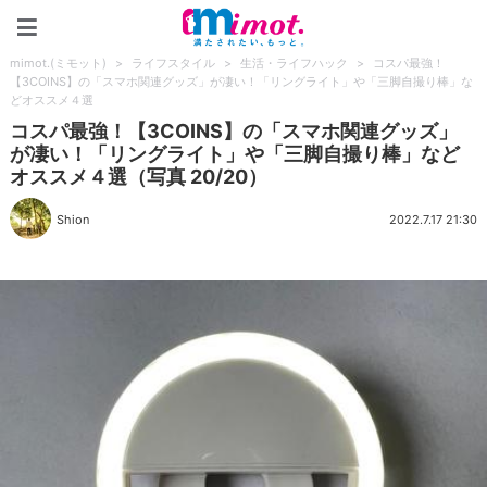
mimot.(ミモット)
mimot.(ミモット)
>
ライフスタイル
>
生活・ライフハック
>
コスパ最強！
【3COINS】の「スマホ関連グッズ」が凄い！「リングライト」や「三脚自撮り棒」な
どオススメ４選
コスパ最強！【3COINS】の「スマホ関連グッズ」
が凄い！「リングライト」や「三脚自撮り棒」など
オススメ４選（写真 20/20）
Shion
2022.7.17 21:30