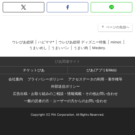
ページの先頭へ
ウレぴあ総研
|
ハピママ*
|
ウレぴあ総研 ディズニー特集
|
mimot.
|
うまいめし
|
うまいパン
|
うまい肉
|
Medery.
ぴあ関連サイト
チケットぴあ
ぴあ(アプリ&Web)
会社案内
プライバシーポリシー
アクセスデータの利用・著作権等
外部送信ポリシー
広告出稿・お取り組みのご相談・情報掲載・その他お問い合わせ
一般の読者の方・ユーザーの方からのお問い合わせ
Copyright (C) PIA Corporation. All Rights Reserved.