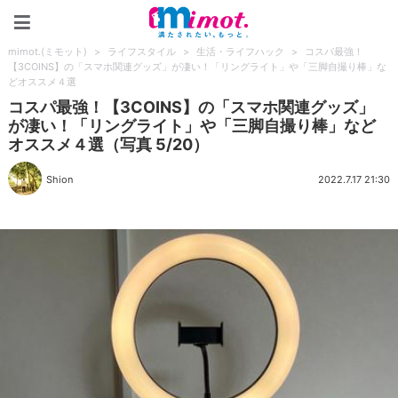
mimot.(ミモット)
mimot.(ミモット)
>
ライフスタイル
>
生活・ライフハック
>
コスパ最強！
【3COINS】の「スマホ関連グッズ」が凄い！「リングライト」や「三脚自撮り棒」な
どオススメ４選
コスパ最強！【3COINS】の「スマホ関連グッズ」
が凄い！「リングライト」や「三脚自撮り棒」など
オススメ４選（写真 5/20）
Shion
2022.7.17 21:30