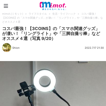
mimot.(ミモット)
mimot.(ミモット)
>
ライフスタイル
>
生活・ライフハック
>
コスパ最強！
【3COINS】の「スマホ関連グッズ」が凄い！「リングライト」や「三脚自撮り棒」な
どオススメ４選
コスパ最強！【3COINS】の「スマホ関連グッズ」
が凄い！「リングライト」や「三脚自撮り棒」など
オススメ４選（写真 9/20）
Shion
2022.7.17 21:30