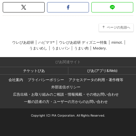
ページの先頭へ
ウレぴあ総研
|
ハピママ*
|
ウレぴあ総研 ディズニー特集
|
mimot.
|
うまいめし
|
うまいパン
|
うまい肉
|
Medery.
ぴあ関連サイト
チケットぴあ
ぴあ(アプリ&Web)
会社案内
プライバシーポリシー
アクセスデータの利用・著作権等
外部送信ポリシー
広告出稿・お取り組みのご相談・情報掲載・その他お問い合わせ
一般の読者の方・ユーザーの方からのお問い合わせ
Copyright (C) PIA Corporation. All Rights Reserved.