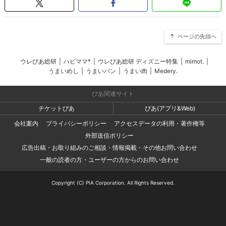
ページの先頭へ
ウレぴあ総研
|
ハピママ*
|
ウレぴあ総研 ディズニー特集
|
mimot.
|
うまいめし
|
うまいパン
|
うまい肉
|
Medery.
ぴあ関連サイト
チケットぴあ
ぴあ(アプリ&Web)
会社案内
プライバシーポリシー
アクセスデータの利用・著作権等
外部送信ポリシー
広告出稿・お取り組みのご相談・情報掲載・その他お問い合わせ
一般の読者の方・ユーザーの方からのお問い合わせ
Copyright (C) PIA Corporation. All Rights Reserved.