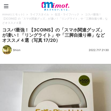
mimot.(ミモット)
mimot.(ミモット)
>
ライフスタイル
>
生活・ライフハック
>
コスパ最強！
【3COINS】の「スマホ関連グッズ」が凄い！「リングライト」や「三脚自撮り棒」な
どオススメ４選
コスパ最強！【3COINS】の「スマホ関連グッズ」
が凄い！「リングライト」や「三脚自撮り棒」など
オススメ４選（写真 17/20）
Shion
2022.7.17 21:30