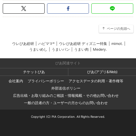
ページの先頭へ
ウレぴあ総研
|
ハピママ*
|
ウレぴあ総研 ディズニー特集
|
mimot.
|
うまいめし
|
うまいパン
|
うまい肉
|
Medery.
ぴあ関連サイト
チケットぴあ
ぴあ(アプリ&Web)
会社案内
プライバシーポリシー
アクセスデータの利用・著作権等
外部送信ポリシー
広告出稿・お取り組みのご相談・情報掲載・その他お問い合わせ
一般の読者の方・ユーザーの方からのお問い合わせ
Copyright (C) PIA Corporation. All Rights Reserved.