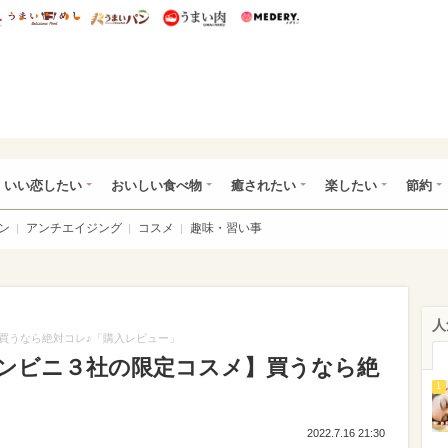
総研 ディズニー特集
mimot.
うまいめし
うまいパン
うまい肉
Medery.
ot.(ミモット)
いい恋したい
おいしい食べ物
癒されたい
楽したい
節約
ン
アンチエイジング
コスメ
趣味・習い事
人
買うなら絶対コレ♪「購入レビュー」
ンビニ３社の限定コスメ】買うなら絶
1
」
2022.7.16 21:30