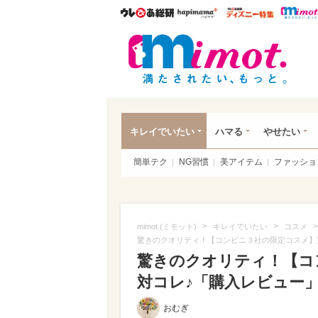
ウレぴあ総研
ハピママ*
ウレぴあ
mim
キレイでいたい
ハマる
やせたい
簡単テク
NG習慣
美アイテム
ファッショ
>
>
>
mimot.(ミモット)
キレイでいたい
コスメ
驚きのクオリティ！【コンビニ３社の限定コスメ】
驚きのクオリティ！【コ
対コレ♪「購入レビュー
おむぎ