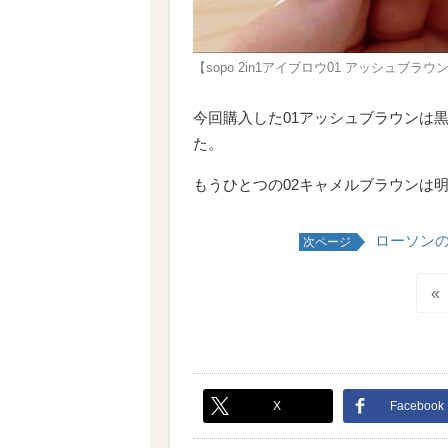
【sopo 2in1アイブロウ01 アッシュブ
今回購入した01アッシュブラウンは
た。
もうひとつの02キャメルブラウンは
ローソン
次ページ
«
X
Facebook