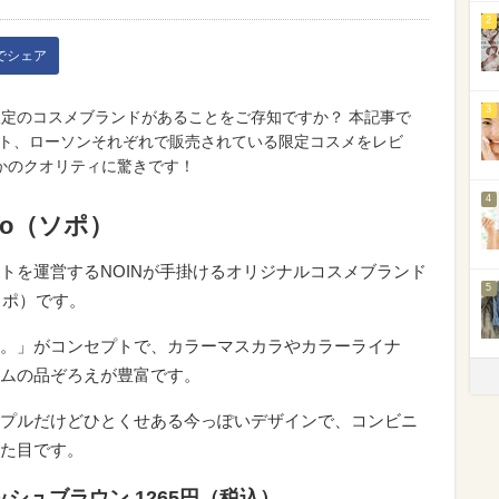
2
kでシェア
3
限定のコスメブランドがあることをご存知ですか？ 本記事で
ート、ローソンそれぞれで販売されている限定コスメをレビ
かのクオリティに驚きです！
4
po（ソポ）
トを運営するNOINが手掛けるオリジナルコスメブランド
5
ソポ）です。
。」がコンセプトで、カラーマスカラやカラーライナ
ムの品ぞろえが豊富です。
プルだけどひとくせある今っぽいデザインで、コンビニ
た目です。
 アッシュブラウン 1265円（税込）