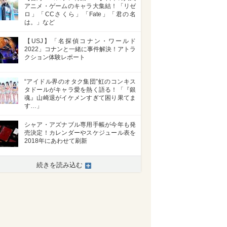
アニメ・ゲームのキャラ大集結！「リゼ
ロ」「CCさくら」「Fate」「君の名
は。」など
【USJ】「名探偵コナン・ワールド
2022」コナンと一緒に事件解決！アトラ
クション体験レポート
“アイドル界のオタク集団”虹のコンキス
タドールがキャラ愛を熱く語る！「『銀
魂』山崎退がイケメンすぎて困り果てま
す…」
シャア・アズナブル専用手帳が今年も発
売決定！カレンダーやスケジュール表を
2018年にあわせて刷新
続きを読み込む