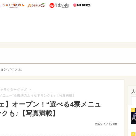
総研 ディズニー特集
mimot.
うまいめし
うまいパン
うまい肉
Medery.
y. Character's
ョンアイテム
>
ャラクターグッズ
人
メニュー”＆魔法のようなドリンクも♪【写真満載】
ェ】オープン！“選べる4寮メニュ
1
ンクも♪【写真満載】
2022.7.7 12:00
2