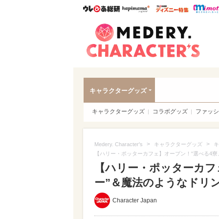
ウレぴあ総研
ハピママ*
ウレぴあ
Meder
キャラクターグッズ
キャラクターグッズ
コラボグッズ
ファッシ
>
>
Medery. Character's
キャラクターグッズ
キ
【ハリー・ポッターカフェ】オープン！“選べる4寮
【ハリー・ポッターカフ
ー”＆魔法のようなドリ
Character Japan