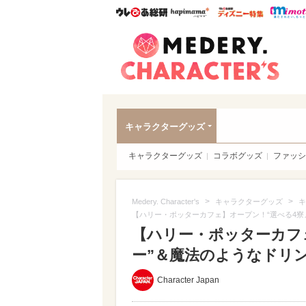
ウレぴあ総研
ハピママ*
ウレぴあ
Meder
キャラクターグッズ
キャラクターグッズ
コラボグッズ
ファッシ
>
>
Medery. Character's
キャラクターグッズ
キ
【ハリー・ポッターカフェ】オープン！“選べる4寮
【ハリー・ポッターカフ
ー”＆魔法のようなドリンク
Character Japan