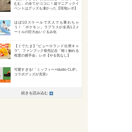
むむ」の全てがココに！超マニアックイ
ベントはグッズも凄かった【現地レポ】
ほぼ1/2スケールで大人でも乗れちゃ
う！「ポケモン」ラプラスが全高1.2メ
ートルの巨大ぬいぐるみ化
【ぐでたま】“ピューロランド出禁キャ
ラ”、ファンブック発売記念「軽く触れる
程度の握手会」レポ【やる気なし】
可愛すぎる!「ミッフィー×studio CLIP」
コラボグッズが充実♪
>
続きを読み込む