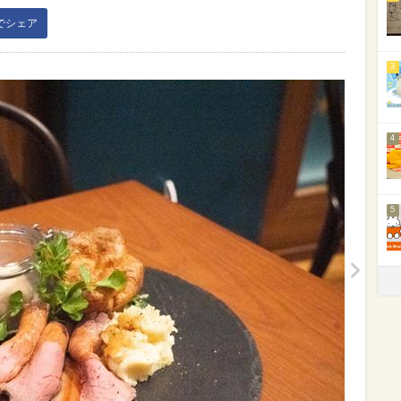
kでシェア
3
4
5