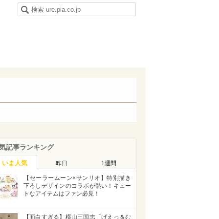
気記事ランキング
いま人気
昨日
1週間
【セーラームーン×サンリオ】特別描き
下ろしデザインのコラボが熱い！キュー
トなアイテムはファン必見！
【面白すぎる】横山三国志「げえっ＆む