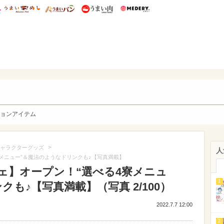
総研 ディズニー特集
mimot.
うまいめし
うまいパン
うまい肉
Medery.
y. Character's
ョンアイテム
>
ャラクターグッズ
人
メニュー”＆魔法のようなドリンクも♪【写真満載】
ェ】オープン！“選べる4寮メニュ
1
も♪【写真満載】（写真 2/100）
2022.7.7 12:00
2