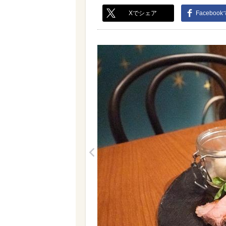
Xでシェア
Faceboo
<