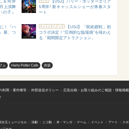
二＆向井
【USJ】ハリー・ポッターエリア
子ども
月上演舞
5周年! 新キャッスルショーが来春スタ
いの子』
ート
こに！『ハ
【USJ】「呪術廻戦」初
キャラクターグッズ
』展、つ
コラボ決定！“圧倒的な臨場感”を味わえ
る「期間限定アトラクション」
フェ
Harry Potter Cafe
赤坂
の利用・著作権等
外部送信ポリシー
広告出稿・お取り組みのご相談・情報掲載
せ
.5次元ミュージカル
演劇
ニコ動
本・マンガ
ゲーム
イベント
アート
スポ
レジャー