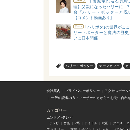
【藤原竜也＆石丸幹
ステージ
理】父親になったハリーに！7
台『ハリー・ポッターと呪
【コメント動画あり】
｢ハリポタ｣の世界がこ
アート
リー・ポッターと魔法の歴史
いに日本開催
>
ハリー・ポッター
テーマカフェ
カ
会社案内
プライバシーポリシー
アクセスデータ
一般の読者の方・ユーザーの方からのお問い合わ
カテゴリー
エンタメ･テレビ
テレビ
音楽
V系
アイドル
映画
アニメ
2
ファミリー
家庭
子ども
おしゃれ
おでかけ・