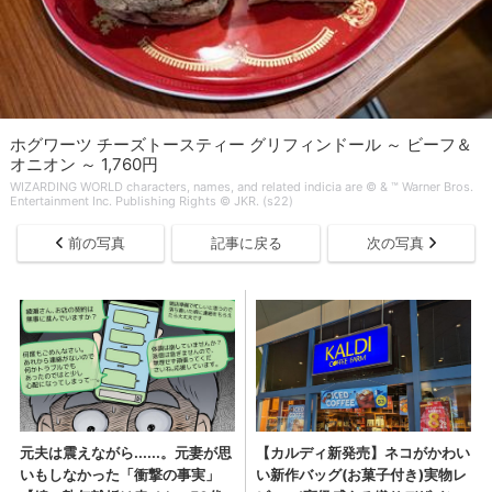
ホグワーツ チーズトースティー グリフィンドール ～ ビーフ＆
オニオン ～ 1,760円
WIZARDING WORLD characters, names, and related indicia are © & ™ Warner Bros.
Entertainment Inc. Publishing Rights © JKR. (s22)
前の写真
記事に戻る
次の写真