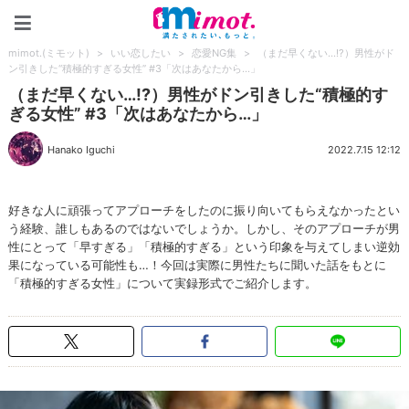
mimot.(ミモット)
mimot.(ミモット)
>
いい恋したい
>
恋愛NG集
>
（まだ早くない…!?）男性がド
ン引きした“積極的すぎる女性” #3「次はあなたから…」
（まだ早くない…!?）男性がドン引きした“積極的す
ぎる女性” #3「次はあなたから…」
Hanako Iguchi
2022.7.15 12:12
好きな人に頑張ってアプローチをしたのに振り向いてもらえなかったとい
う経験、誰しもあるのではないでしょうか。しかし、そのアプローチが男
性にとって「早すぎる」「積極的すぎる」という印象を与えてしまい逆効
果になっている可能性も…！今回は実際に男性たちに聞いた話をもとに
「積極的すぎる女性」について実録形式でご紹介します。