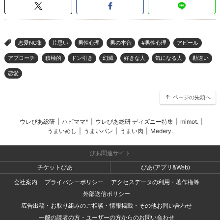
恋愛NG集
片思い
男性心理
男の本音
#男性心理
アピール
>
アプローチ
積極的
ドン引き
幻滅
好きな人
気になる人
勘違い
恋愛
ページの先頭へ
ウレぴあ総研
|
ハピママ*
|
ウレぴあ総研 ディズニー特集
|
mimot.
|
うまいめし
|
うまいパン
|
うまい肉
|
Medery.
ぴあ関連サイト
チケットぴあ
ぴあ(アプリ&Web)
会社案内
プライバシーポリシー
アクセスデータの利用・著作権等
外部送信ポリシー
広告出稿・お取り組みのご相談・情報掲載・その他お問い合わせ
一般の読者の方・ユーザーの方からのお問い合わせ