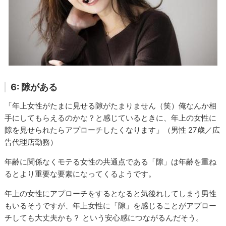
6: 隙がある
「年上女性がたまに見せる隙がたまりません（笑）俺なんか相
手にしてもらえるのかな？と感じているときに、年上の女性に
隙を見せられたらアプローチしたくなります」（男性 27歳／広
告代理店勤務）
年齢に関係なくモテる女性の共通点である「隙」は年齢を重ね
るとより重要な要素になってくるようです。
年上の女性にアプローチをするとなると気後れしてしまう男性
もいるそうですが、年上女性に「隙」を感じることがアプロー
チしても大丈夫かも？ という安心感につながるんだそう。